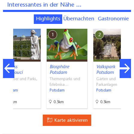
Interessantes in der Nähe ...
Highlights
Übernachten
Gastronomie
7
1
2
Schloss
Biosphäre
Volkspark
Sanssouci
Potsdam
Potsdam
Schlösser und Parks,
Themenparks und
Gärten und
Frei…
Erlebnisa…
Parkanlagen
Potsdam
Potsdam
Potsdam
2.3km
0.3km
0.3km
Karte aktivieren