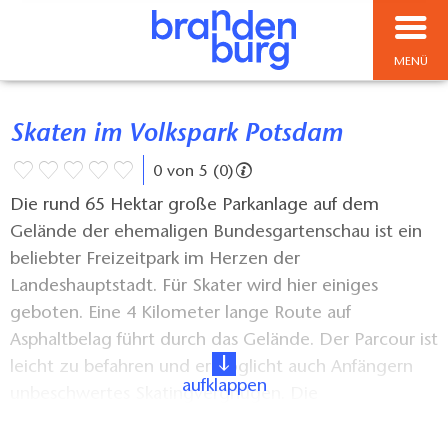
MENÜ
Skaten im Volkspark Potsdam
0 von 5 (0)
Die rund 65 Hektar große Parkanlage auf dem
Gelände der ehemaligen Bundesgartenschau ist ein
beliebter Freizeitpark im Herzen der
Landeshauptstadt. Für Skater wird hier einiges
geboten. Eine 4 Kilometer lange Route auf
Asphaltbelag führt durch das Gelände. Der Parcour ist
leicht zu befahren und ermöglicht auch Anfängern
aufklappen
unbeschwertes Skatingvergnügen. Die
Routenführung kann frei bestimmt werden, allerdings