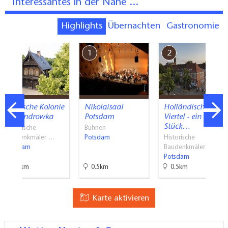
Interessantes in der Nähe ...
Highlights
Übernachten
Gastronomie
7
1
2
Russische Kolonie
Nikolaisaal
Holländisches
Alexandrowka
Potsdam
Viertel - ein
Stück…
Historische
Bühnen
Baudenkmäler …
Potsdam
Historische
Potsdam
Baudenkmäler …
Potsdam
1.1km
0.5km
0.5km
Karte aktivieren