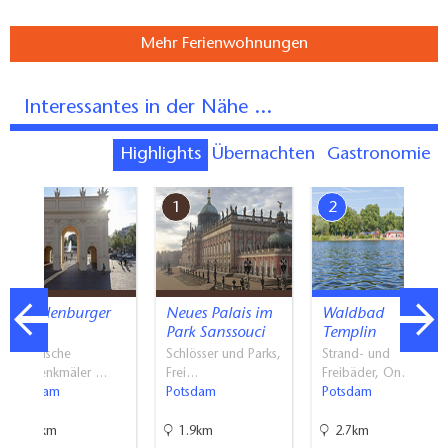
Mehr Ferienwohnungen
Interessantes in der Nähe ...
Highlights
Übernachten
Gastronomie
7
1
2
Brandenburger
Neues Palais im
Waldbad
Tor
Park Sanssouci
Templin
Historische
Schlösser und Parks,
Strand- und
Baudenkmäler …
Frei…
Freibäder, On…
Potsdam
Potsdam
Potsdam
4.3km
1.9km
2.7km