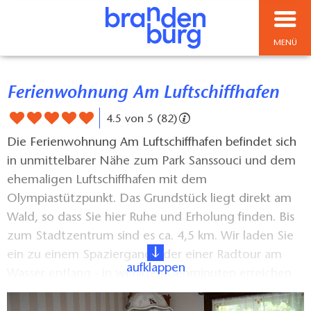
MENÜ
Ferienwohnung Am Luftschiffhafen
4.5 von 5 (82)
Die Ferienwohnung Am Luftschiffhafen befindet sich
in unmittelbarer Nähe zum Park Sanssouci und dem
ehemaligen Luftschiffhafen mit dem
Olympiastützpunkt. Das Grundstück liegt direkt am
Wald, so dass Sie hier Ruhe und Erholung finden. Bis
zum Stadtzentrum sind es ca. 4,5 km. Wir laden Sie
ein zu einem Spaziergang oder einer Radtour am
aufklappen
Wasser entlang - in wenigen Gehminuten erreichen
Sie die Potsdamer Havelseen. Die Ferienwohnung