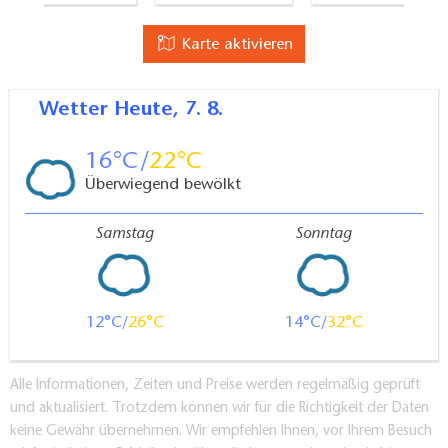
Karte aktivieren
Wetter
Heute, 7. 8.
16
22
Überwiegend bewölkt
Samstag
Sonntag
12
26
14
32
Alle Informationen, Zeiten und Preise werden regelmäßig geprüft
und aktualisiert. Trotzdem können wir für die Richtigkeit der Daten
keine Gewähr übernehmen. Wir empfehlen Ihnen, vor Ihrem Besuch