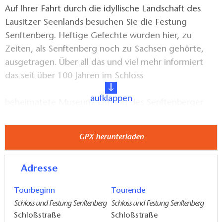
Auf lhrer Fahrt durch die idyllische Landschaft des
Lausitzer Seenlands besuchen Sie die Festung
Senftenberg. Heftige Gefechte wurden hier, zu
Zeiten, als Senftenberg noch zu Sachsen gehörte,
ausgetragen. Über all das und viel mehr informiert
das seit über 100 Jahren im Schloss
aufklappen
beheimatete Museum. Entlang des Senftenberger
Sees gelangen Sie zur regionaltypischen, historischen
Gutsanlage mit Herrenhaus und Nebengelassen in
GPX herunterladen
Schwarzbach. Weiter gehts nach Guteborn. Nehmen
Sie eine erholsame Auszeit im Café und Gästehaus
Adresse
„Vergissmeinicht“. Geschichte wurde auch hier auf
dem einstigen Schloss geschrieben, als der letzte
Tourbeginn
Tourende
sächsische König Friedrich August IIl. hier zu Ende
Schloss und Festung Senftenberg
Schloss und Festung Senftenberg
der Novemberrevolution im Jahr 1918 abdankte.
Schloßstraße
Schloßstraße