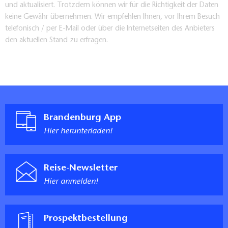
und aktualisiert. Trotzdem können wir für die Richtigkeit der Daten
Wegebeschaffenheit:
Die Strecke führt über
keine Gewähr übernehmen. Wir empfehlen Ihnen, vor Ihrem Besuch
telefonisch / per E-Mail oder über die Internetseiten des Anbieters
größtenteils asphaltierte Radwege und
den aktuellen Stand zu erfragen.
Fahrradstraßen. Wenige Abschnitte liegen auf
Nebenstraßen oder unbefestigten Wegen. Es gibt
keine Steigungen.
Sehens- / Wissenswertes:
Brandenburg App
Schloss und Festung Senftenberg
Hier herunterladen!
Gutshof Schwarzbach
historische Schlossanlage Guteborn
Reise-Newsletter
Schloss Lipsa
Hier anmelden!
Gutshof Ruhland
Schlosspark Kroppen
Schloss Großkmehlen
Prospektbestellung
Schloss Lindenau