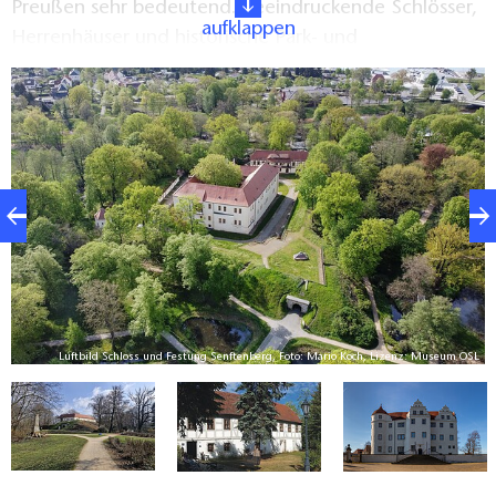
Preußen sehr bedeutend. Beeindruckende Schlösser,
aufklappen
Herrenhäuser und historische Park- und
Gartenanlagen entlang der malerischen
Seenlandschaft - entdecken Sie auf der Radtour die
versteckten Schätze der Region. Genießen Sie die
fantastischen Einblicke in fast vergessene
Zeitepochen.
nd
Luftbild Schloss und Festung Senftenberg, Foto: Mario Koch, Lizenz: Museum OSL