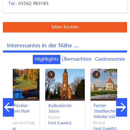
Tel.:
03562 983183
Mehr Kirchen
Interessantes in der Nähe ...
Highlights
Übernachten
Gastronomie
7
1
2
Fürst-Pückler-
Kulturkirche
Forster
Museum Park
Sacro
Stadtkirche St.
und…
Nikolai mit…
Kirchen
Schlösser und Parks
Forst (Lausitz)
Kirchen
Cottbus
Forst (Lausitz)