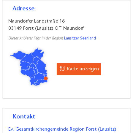
Adresse
Zwei Grabsteine aus dem 17. und 18. Jahrhundert
sind in eine Wand der Turmhaube eingebaut worden.
Naundorfer Landstraße 16
03149
Forst (Lausitz) OT Naundorf
Dieser Anbieter liegt in der Region
Lausitzer Seenland
Karte anzeigen
Kontakt
Ev. Gesamtkirchengemeinde Region Forst (Lausitz)