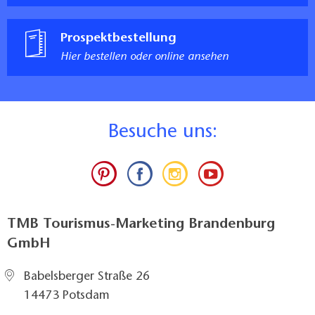
Breite der Bewegungsfläche rechts neben dem WC-
Becken: 95 cm
Prospektbestellung
Länge der Bewegungsfläche links neben dem WC-
Hier bestellen oder online ansehen
Becken: >150 cm
Breite der Bewegungsfläche links neben dem WC-
Becken: 77 cm
Haltegriffe neben dem WC rechts und links vorhanden
Höhe (Oberkante) der Haltegriffe: 85 cm
B
esuche uns:
Hinausragen der Haltegriffe über die WC-
Beckenvorderkante: 15 cm
Abstand der Haltegriffe voneinander: 70 cm
Beide Haltegriffe hochklappbar und im
hochgeklappten Zustand arretierbar
TMB Tourismus-Marketing Brandenburg
Sitzhöhe des WC-Beckens (Oberkante WC-Brille): 47
GmbH
cm
Notruf vorhanden
Babelsberger Straße 26
Kommentar:
14473 Potsdam
Es gibt zusätzliche Haltegriffe am Waschbecken. Die