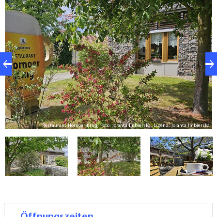
Restaurant bietet eine gut bürgerliche Küche mit
einem Hauch internationaler Gaumenfreude. Die
Bowlingbahn des Hornoer Krug bietet Spaß für Jung
und Alt auf drei computergesteuerten
Bowlingbahnen.
ka
Restaurant Hornoer Krug, Foto: Jolanta Imbierska, Lizenz: Jolanta Imbierska