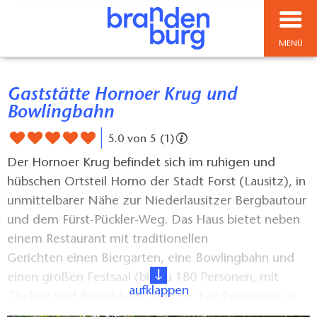
MENÜ
Gaststätte Hornoer Krug und
Bowlingbahn
5.0 von 5 (1)
Der Hornoer Krug befindet sich im ruhigen und
hübschen Ortsteil Horno der Stadt Forst (Lausitz), in
unmittelbarer Nähe zur Niederlausitzer Bergbautour
und dem Fürst-Pückler-Weg. Das Haus bietet neben
einem Restaurant mit traditionellen
Gerichten einen Biergarten, eine Bowlingbahn und
einen großen Festsaal (bis zu 180 Personen, mit
aufklappen
Tischen und Bestuhlung Platz für 120 Personen), in
dem regelmäßig Veranstaltungen stattfinden. Das