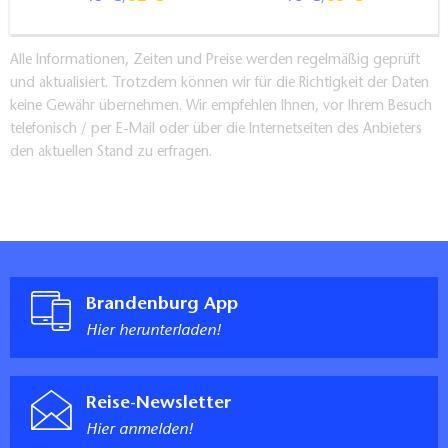
Durchgangsbreite der Tür zum Sanitärraum: 90 cm
Durchgangsbreite der schmalsten aller zu
Alle Informationen, Zeiten und Preise werden regelmäßig geprüft
benutzenden Türen, Flure und Durchgänge: 90 cm
und aktualisiert. Trotzdem können wir für die Richtigkeit der Daten
Länge der Bewegungsfläche vor dem Waschtisch:
keine Gewähr übernehmen. Wir empfehlen Ihnen, vor Ihrem Besuch
telefonisch / per E-Mail oder über die Internetseiten des Anbieters
>150 cm
den aktuellen Stand zu erfragen.
Tiefe der Unterfahrbarkeit des Waschtischs (in Höhe
von 67 cm): 13 cm
Oberkante des Waschtischs (Armauflagefläche) vom
Fußboden aus: 81 cm
im Sitzen und Stehen einsehbarer Spiegel über dem
Waschtisch
Brandenburg App
Länge der Bewegungsfläche vor dem WC-Becken:
>150 cm
Hier herunterladen!
Breite der Bewegungsfläche vor dem WC-Becken: 136
cm
Reise-Newsletter
Länge der Bewegungsfläche rechts neben dem WC-
Hier anmelden!
Becken: 129 cm