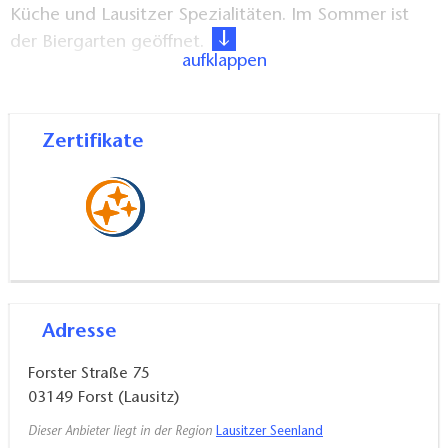
Küche und Lausitzer Spezialitäten. Im Sommer ist
der Biergarten geöffnet.
aufklappen
Ein kleiner Campingplatz befindet sich auch auf dem
Grundstück.
Zertifikate
Adresse
Forster Straße 75
03149
Forst (Lausitz)
Dieser Anbieter liegt in der Region
Lausitzer Seenland