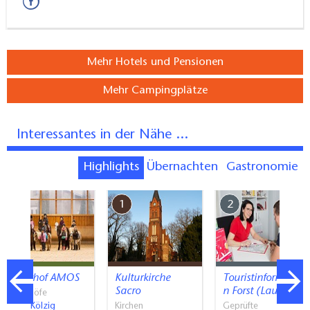
Mehr Hotels und Pensionen
Mehr Campingplätze
Interessantes in der Nähe ...
Highlights
Übernachten
Gastronomie
7
1
2
Reiterhof AMOS
Kulturkirche
Touristinformatio
Sacro
n Forst (Lausitz)
Reiterhöfe
Groß Kölzig
Kirchen
Geprüfte