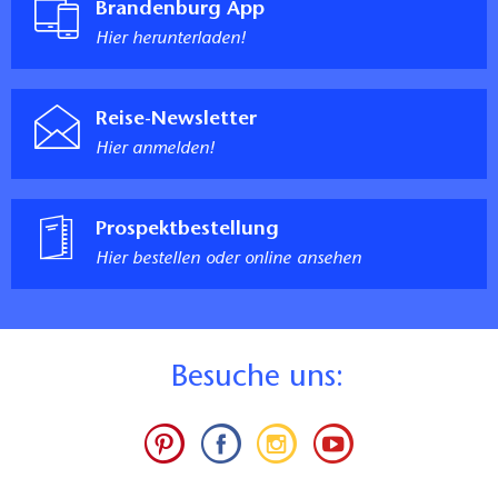
Brandenburg App
Hier herunterladen!
Reise-Newsletter
Hier anmelden!
Prospektbestellung
Hier bestellen oder online ansehen
B
esuche uns: