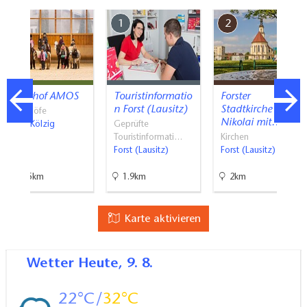
7
1
2
Reiterhof AMOS
Touristinformatio
Forster
n Forst (Lausitz)
Stadtkirche St.
Reiterhöfe
Nikolai mit…
Groß Kölzig
Geprüfte
Touristinformati…
Kirchen
Forst (Lausitz)
Forst (Lausitz)
13.5km
1.9km
2km
Karte aktivieren
Wetter
Heute, 9. 8.
22
32