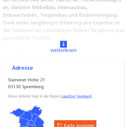
der Betrieb eine breite Palette an Tischlerleistungen
an, darunter Möbelbau, Innenausbau,
Einbauschränke, Treppenbau und Bodenverlegung.
Dank seiner langjährigen Erfahrung und Expertise ist
die Tischlerei ein zuverlässiger Partner für private und
gewerbliche Projekte.
weiterlesen
Hier können Stadtgutscheine
(https://www.touristinfo-
Adresse
spremberg.de/stadtgutschein/) eingelöst werden.
Slamener Höhe 21
03130
Spremberg
Dieser Anbieter liegt in der Region
Lausitzer Seenland
Karte anzeigen