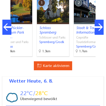
7
1
2
Fürst-Pückler-
Schloss
Stadt & Tourist
Museum Park
Spremberg
Information…
und…
Schlösser und Parks
Geprüfte
Schlösser und Parks
Spremberg/Grodk
Touristinformati…
Cottbus
Spremberg/Grodk
18.4km
1.3km
1.7km
Karte aktivieren
Wetter
Heute, 6. 8.
22
28
Überwiegend bewölkt