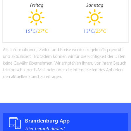
Freitag
Samstag
15
27
13
25
Alle Informationen, Zeiten und Preise werden regelmäßig geprüft
und aktualisiert. Trotzdem können wir für die Richtigkeit der Daten
keine Gewähr übernehmen. Wir empfehlen Ihnen, vor Ihrem Besuch
telefonisch / per E-Mail oder über die Internetseiten des Anbieters
den aktuellen Stand zu erfragen.
Brandenburg App
Hier herunterladen!