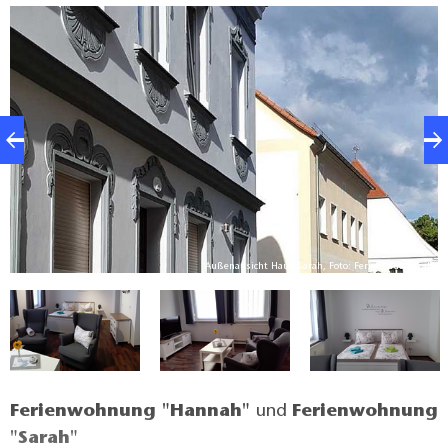
Außenansicht Haus Sarah, Foto: Ferienhaus Sarah
ah
Ferienwohnung "Hannah"
und
Ferienwohnung
"Sarah"