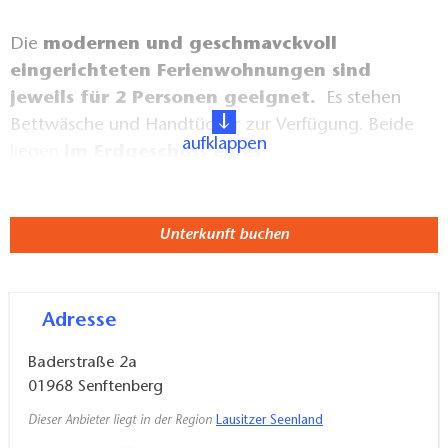
Die
modernen und geschmavckvoll
eingerichteten Ferienwohnungen sind
jeweils für 2 Personen geeignet.
Es stehen
Bettwäsche und Handtücher zur Verfügung. Beide
aufklappen
liegen
im Erdgeschoss eines
Mehrfamilienhauses und verfügen über
kombinierten Wohn-/ Schlafraum, komplett
ausgestattete offene Einbauküche mit
Unterkunft buchen
Geschirrspüler, TV und Radio sowie
kostenloser Internetzugang.
Adresse
Baderstraße 2a
01968
Senftenberg
Dieser Anbieter liegt in der Region
Lausitzer Seenland