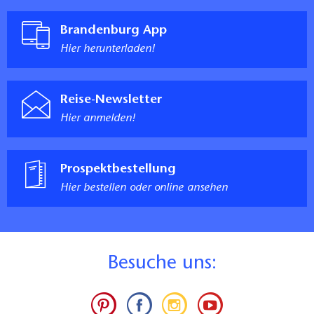
Brandenburg App
Hier herunterladen!
Reise-Newsletter
Hier anmelden!
Prospektbestellung
Hier bestellen oder online ansehen
B
esuche uns: