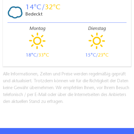
14
32
Bedeckt
Montag
Dienstag
18
33
15
23
Alle Informationen, Zeiten und Preise werden regelmäßig geprüft
und aktualisiert. Trotzdem können wir für die Richtigkeit der Daten
keine Gewähr übernehmen. Wir empfehlen Ihnen, vor Ihrem Besuch
telefonisch / per E-Mail oder über die Internetseiten des Anbieters
den aktuellen Stand zu erfragen.