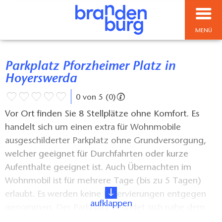
MENÜ
Parkplatz Pforzheimer Platz in
Hoyerswerda
0 von 5 (0)
Vor Ort finden Sie 8 Stellplätze ohne Komfort. Es
handelt sich um einen extra für Wohnmobile
ausgeschilderter Parkplatz ohne Grundversorgung,
welcher geeignet für Durchfahrten oder kurze
Aufenthalte geeignet ist. Auch Übernachten im
Wohnmobil ist für mehrere Tage (bis zu 5 Tagen)
erlaubt. Es werden keine Reservierungen entgegen
aufklappen
genommen. Der Parkplatz befindet sich nahe dem
Neustadtzentrum und der zentralen Abfahrtsstelle