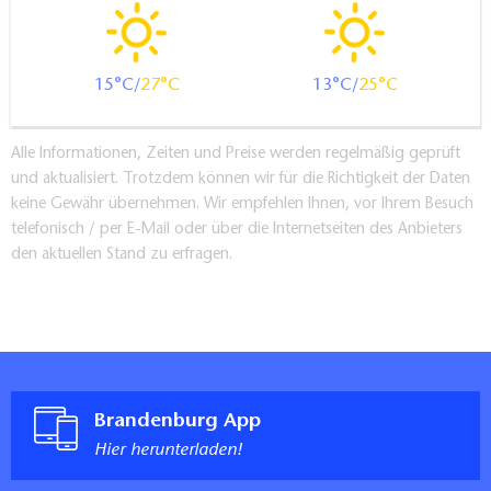
15
27
13
25
Alle Informationen, Zeiten und Preise werden regelmäßig geprüft
und aktualisiert. Trotzdem können wir für die Richtigkeit der Daten
keine Gewähr übernehmen. Wir empfehlen Ihnen, vor Ihrem Besuch
telefonisch / per E-Mail oder über die Internetseiten des Anbieters
den aktuellen Stand zu erfragen.
Brandenburg App
Hier herunterladen!