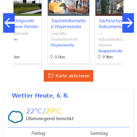
Aussichtspunkt
Touristinformatio
Sächsisches
Welzower Fenster
n Hoyerswerda
Industriemuseum
…
Aussichtstürme
Geprüfte
Welzow
Touristinformati…
Industriekultur,
Hoyerswerda
Museen
Knappenrode
17.1km
0.5km
9.9km
Karte aktivieren
Wetter
Heute, 6. 8.
22
29
Überwiegend bewölkt
Freitag
Samstag