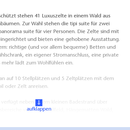
chützt stehen 41 Luxuszelte in einem Wald aus
nbäumen. Zur Wahl stehen die tipi suite für zwei
anorama suite für vier Personen. Die Zelte sind mit
eingerichtet und bieten eine gehobene Ausstattung.
ern: richtige (und vor allem bequeme) Betten und
hlschrank, ein eigener Stromanschluss, eine private
es mehr lädt zum Wohlfühlen ein.
 auf 10 Stellplätzen und 5 Zeltplätzen mit dem
 oder Zelt anreisen.
l verfügt neben einem kleinen Badestrand über
aufklappen
tsbereiche wie Volleyballfeld, Hängematten-Wald,
d natürlich ausreichend Chill- und Sitzgelegenheiten.
nd Kajaks können ausgeliehen werden.