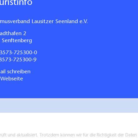
ouristinfo
 Wohnmobile und Zelte:
smusverband Lausitzer Seenland e.V.
ellplätze, 5 Zeltplätze
adthafen 2
 Senftenberg
3573-725300-0
utdoor-Küche, Strom, Wasser
03573-725300-9
il schreiben
 Webseite
iedene Aufenthaltsbereiche, Volleyballfeld, SUP,
verleih, Auswahl an In- und Outdoorspielen, Grills
ausgeliehen werden
üft und aktualisiert. Trotzdem können wir für die Richtigkeit der Dat