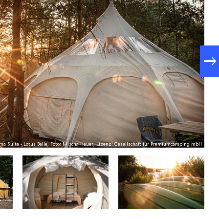
ma Suite - Lotus Belle, Foto: Mischa Heuer, Lizenz: Gesellschaft für Premiumcamping mbH