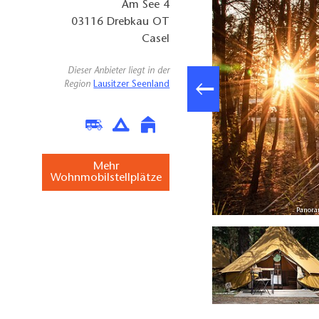
Am See 4
03116
Drebkau OT
Casel
Dieser Anbieter liegt in der
Region
Lausitzer Seenland
Mehr
Wohnmobilstellplätze
Foto: Irina Zeiger, Lizenz: Gesellschaft für Premiumcamping mbH
Panora