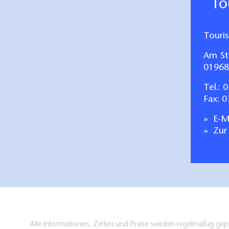
T
Stellplätze für
Touri
ca. 10 Wohnmobilst
Am St
Service:
01968
Tel.:
0
Sanitäranlagen, O
Fax: 
E-Ma
Freizeit:
Zur
Badestrand, versch
Fahrrad- und Kajak
können ebenfalls 
Alle Informationen, Zeiten und Preise werden regelmäßig gepr