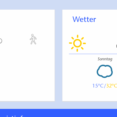
tsküche kocht es sich mit Blick auf den See am
as es an Koch- und Essgeschirr braucht, ist
Wetter
s und Dinge des täglichen Bedarfs gibt es am Kiosk.
g:
Sonntag
rfer See, keine Parzellen, keine Reihenhaus-
Camper stehen zwischen Bäumen im Wald mit Blick
 gelegen, viel Natur.
15
32