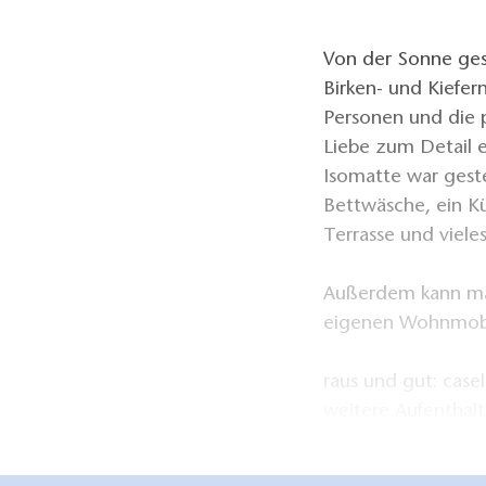
Von der Sonne ges
Birken- und Kiefer
Personen und die p
Liebe zum Detail 
Isomatte war gest
Bettwäsche, ein Kü
Terrasse und viel
Außerdem kann man
eigenen Wohnmobil
raus und gut: case
weitere Aufenthal
einer Slackline un
SUPs, Fahrräder u