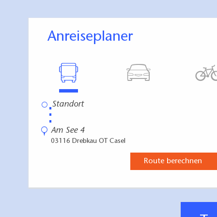
An der Gemeinschaf
besten und alles, w
Anreiseplaner
vorhanden.
Snacks, Drinks, Ei
Lage/Umgebun
⋮
Direkt am Gräbendo
Am See 4
Athmospähre: die 
03116 Drebkau OT Casel
auf den See. Ruhig
Route berechnen
Untergrund:
Waldboden