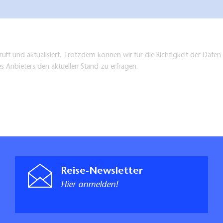
tehen in den Ferienwohnungen auf Anfrage
üft und aktualisiert. Trotzdem können wir für die Richtigkeit der Dat
t:
es Anbieters den aktuellen Stand zu erfragen.
l
 und -wäsche
Steckdosen
ufsatz
Reise-Newsletter
Hier anmelden!