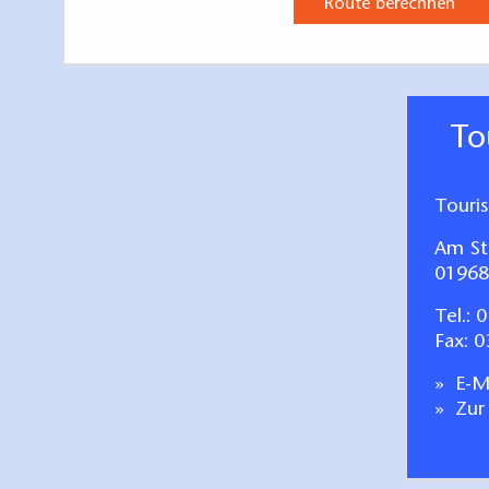
Route berechnen
Wohnung "Schwalb
Wohnbereich i
Eingerichtete E
T
Satellitenanlage
Schlafzimmer i
Touri
Bad mit Wanne
Kaminofen
Am St
Kostenloses Int
01968
Tel.:
0
Fax: 
E-Ma
Zur