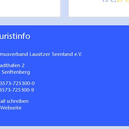
15
27
ennest":
m DG
inbauküche mit Essbereich
ouristinfo
 für TV und Radio mit Flachbildfernseher
m Dachgeschoss
smusverband Lausitzer Seenland e.V.
/Dusche
adthafen 2
ernet via W-LAN
 Senftenberg
3573-725300-0
03573-725300-9
il schreiben
 Webseite