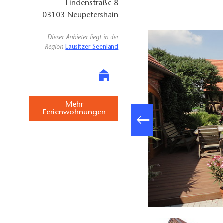
Lindenstraße 8
03103
Neupetershain
Dieser Anbieter liegt in der
Region
Lausitzer Seenland
Mehr
Ferienwohnungen
Küche FeWo Schwalbennest, Foto: Ferienhof Welz