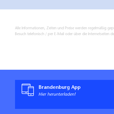
Für Familien s
Alle Informationen, Zeiten und Preise werden regelmäßig gepr
kostenfrei berei
Besuch telefonisch / per E-Mail oder über die Internetseiten d
Kinderreisebett
Kinderhochstuh
Kinderbettzeug
Nachtlicht für 
Topf/Toilettena
Brandenburg App
Hier herunterladen!