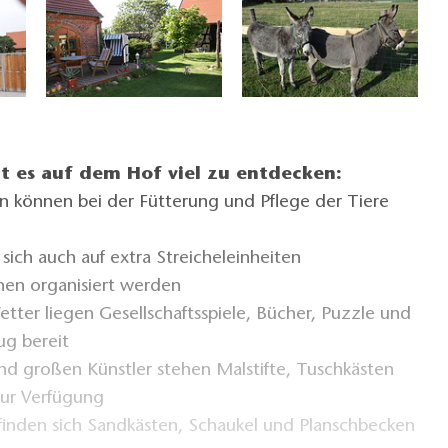
bt es auf dem Hof viel zu entdecken:
rn können bei der Fütterung und Pflege der Tiere
 sich auch auf extra Streicheleinheiten
nen organisiert werden
etter liegen Gesellschaftsspiele, Bücher, Puzzle und
ug bereit
und großen Künstler stehen Malstifte, Tuschkästen
zur Verfügung
inden sich Sandkästen, Schaukel und Planschbecken