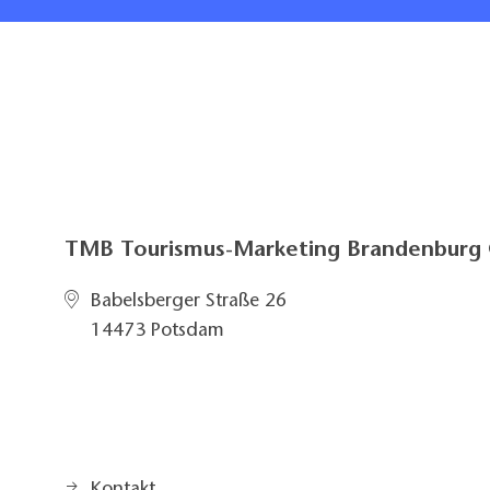
Bei Bedarf gibt es
Waschmaschine und
genommen werde
TMB Tourismus-Marketing Brandenbur
Babelsberger Straße 26
14473 Potsdam