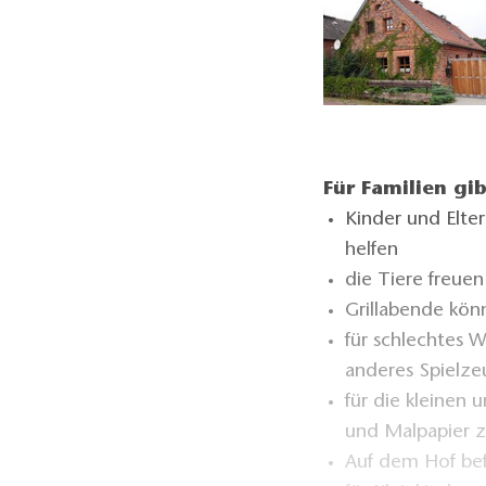
Für Familien gi
Kinder und Elte
helfen
die Tiere freuen
Grillabende kön
für schlechtes W
anderes Spielze
für die kleinen 
und Malpapier 
Auf dem Hof bef