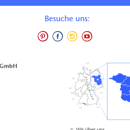
B
esuche uns:
 3 Fahrräder und 1 Kanu kostenfrei auszuleihen. Die
 der Trockenplatz können ebenfalls in Anspruch
n.
g GmbH