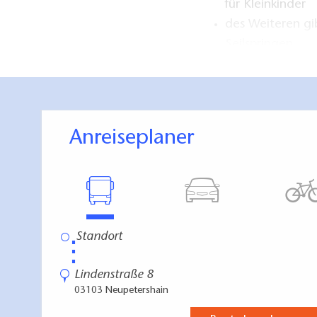
für Kleinkinder
des Weiteren gib
Seilspringen
2 modern und f
Nichtraucherw
Anreiseplaner
und Satellitenanla
Wohnung "Schuste
Großzügiges W
Eingerichtete E
Schlafzimmer i
⋮
Bad mit Wanne
Lindenstraße 8
Kaminofen
03103 Neupetershain
Terrasse