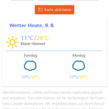
Karte aktivieren
Wetter
Heute, 8. 8.
11
26
Klarer Himmel
Sonntag
Montag
15
32
17
29
Alle Informationen, Zeiten und Preise werden regelmäßig geprüft
und aktualisiert. Trotzdem können wir für die Richtigkeit der Daten
keine Gewähr übernehmen. Wir empfehlen Ihnen, vor Ihrem Besuch