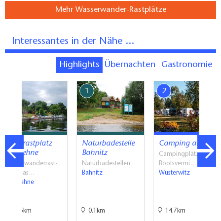
Mehr Wasserwander-Rastplätze
Interessantes in der Nähe ...
Highlights
Übernachten
Gastronomie
7
1
2
Kanurastplatz
Naturbadestelle
Camping am See
Strodehne
Bahnitz
Campingplätze,
Wasserwanderrast-
Naturbadestellen
Bootsvermi…
und Gas…
Bahnitz
Wusterwitz
Strodehne
35.5km
0.1km
14.7km