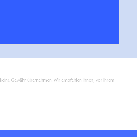
arte für das Havelland
Reisez
hen/bestellen
en keine Gewähr übernehmen. Wir empfehlen Ihnen, vor Ihrem