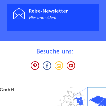
Reise-Newsletter
Hier anmelden!
B
esuche uns:
g GmbH