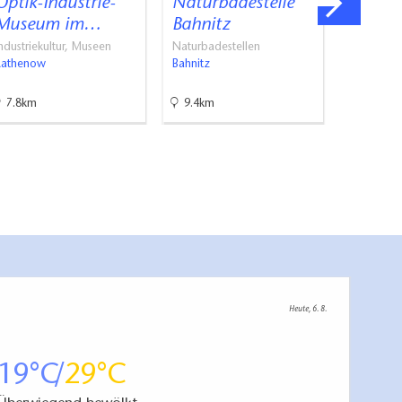
Optik-Industrie-
Naturbadestelle
Flugsc
Museum im…
Bahnitz
Chart
ndustriekultur, Museen
Naturbadestellen
In der Luft
Rathenow
Bahnitz
Stechow
7.8km
9.4km
21.2km
Heute, 6. 8.
19
29