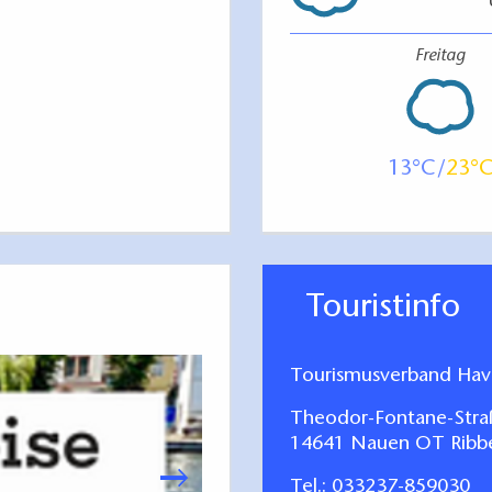
Freitag
13
23
Touristinfo
Tourismusverband Have
Theodor-Fontane-Stra
14641 Nauen OT Ribb
Tel.:
033237-859030