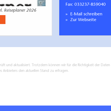
Fax: 033237-859040
l. Reiseplaner 2026
RADZEIT - die Radk
E-Mail schreiben
Jetzt anse
Zur Webseite
üft und aktualisiert. Trotzdem können wir für die Richtigkeit der Dat
es Anbieters den aktuellen Stand zu erfragen.