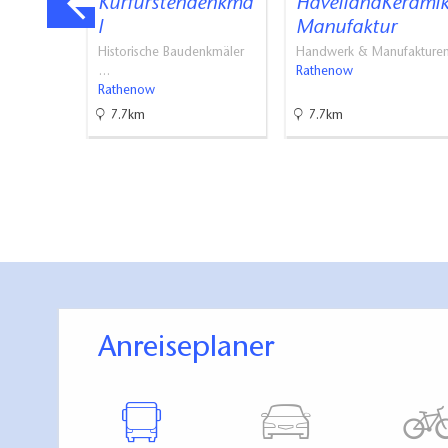
Kurfürstendenkma
HavellandKerami
…
l
Manufaktur
Historische Baudenkmäler
Handwerk & Manufakture
…
Rathenow
Rathenow
7.7km
7.7km
Anreiseplaner