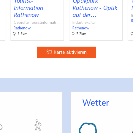
k
Tourist-
Optikpark
Information
Rathenow - Optik
Rathenow
auf der…
n
I
Geprüfte Touristinformati…
Industriekultur
Rathenow
Rathenow
7.7km
7.7km
Karte aktivieren
Wetter