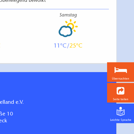
Überwiegend bewölkt
Samstag
11
25
Übernachten
Seite teilen
lland e.V.
ße 10
eck
Leichte Sprache