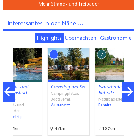
Mehr Strand- und Freibäder
Interessantes in der Nähe ...
Highlights
Übernachten
Gastronomie
7
1
2
Freizeit- und
Camping am See
Naturbadestelle
Erlebnisbad
Bahnitz
Campingplätze,
Bad…
Bootsvermi…
Naturbadestellen
Strand- und
Wusterwitz
Bahnitz
Freibäder
Bad Belzig
34.6km
4.7km
10.2km