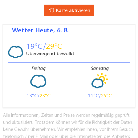
Karte aktivieren
Wetter
Heute, 6. 8.
19
29
Überwiegend bewölkt
Freitag
Samstag
13
23
11
25
Alle Informationen, Zeiten und Preise werden regelmäßig geprüft
und aktualisiert. Trotzdem können wir für die Richtigkeit der Daten
keine Gewähr übernehmen. Wir empfehlen Ihnen, vor Ihrem Besuch
telefonisch / per E-Mail oder über die Internetseiten des Anbieters