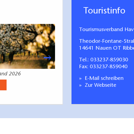
Touristinfo
Tourismusverband Have
Theodor-Fontane-Stra
14641 Nauen OT Ribb
Tel.:
033237-859030
Fax: 033237-859040
land 2026
RADZEIT - die Radk
E-Mail schreiben
Jetzt anse
Zur Webseite