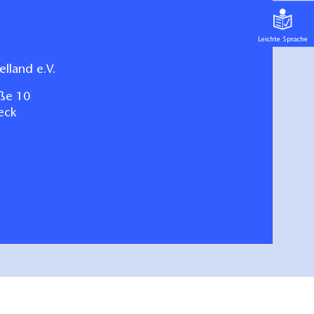
Leichte Sprache
lland e.V.
ße 10
eck
arte für das Havelland
hen/bestellen