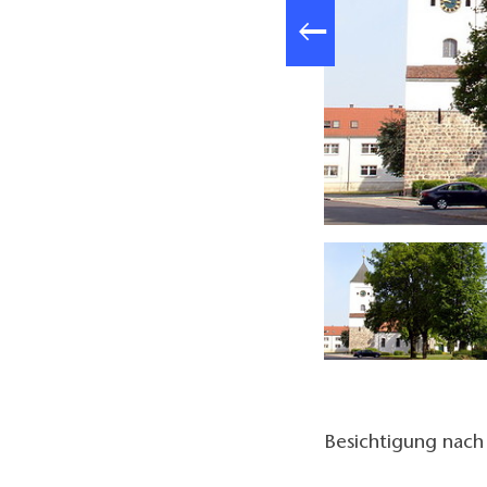
Kirche Rhinow, Foto: Tourismusverband Havelland e.V.
Besichtigung nach