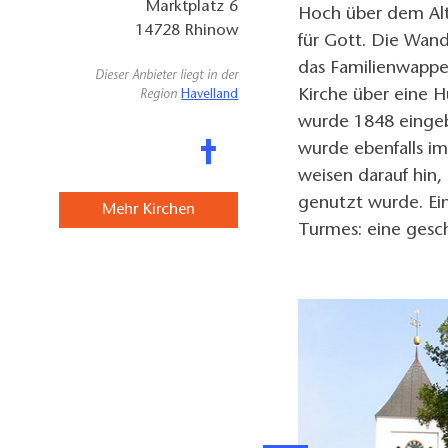
Marktplatz 6
Hoch über dem Alta
14728
Rhinow
für Gott. Die Wan
das Familienwappe
Dieser Anbieter liegt in der
Kirche über eine H
Region
Havelland
wurde 1848 eingeb
wurde ebenfalls im
weisen darauf hin,
genutzt wurde. Ein
Mehr Kirchen
Turmes: eine gesch