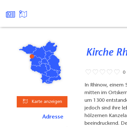
Kirche 
0
In Rhinow, einem S
mitten im Ortskern
um 1300 entstanden
Karte anzeigen
jedoch sind ihre l
hölzernen Kanzela
Adresse
beeindruckend. De