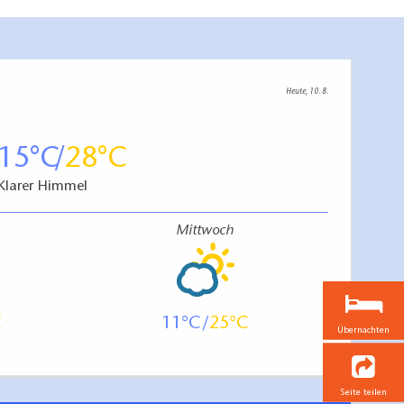
Heute, 10. 8.
15
28
Klarer Himmel
Mittwoch
11
25
Übernachten
Seite teilen