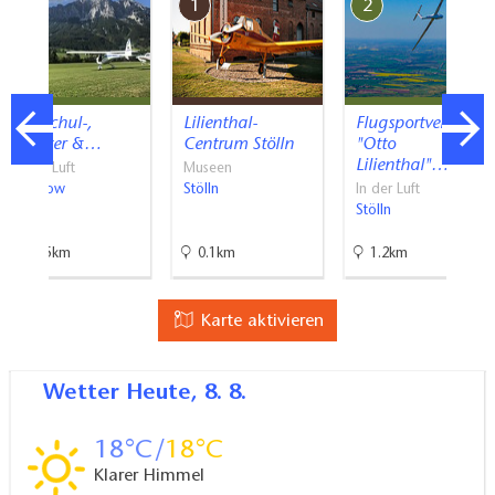
7
1
2
Flugschul-,
Lilienthal-
Flugsportverein
Charter &…
Centrum Stölln
"Otto
Lilienthal"…
In der Luft
Museen
Stechow
Stölln
In der Luft
Stölln
16.5km
0.1km
1.2km
Karte aktivieren
Wetter
Heute, 8. 8.
18
18
Klarer Himmel