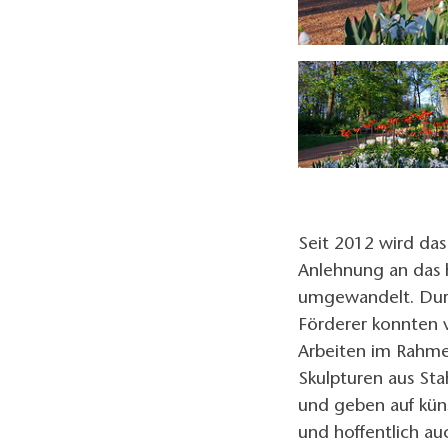
Foto: Tourismusverband Havelland e.V.
Seit 2012 wird da
Anlehnung an das h
umgewandelt. Durc
Förderer konnten v
Arbeiten im Rahme
Skulpturen aus St
und geben auf küns
und hoffentlich auc