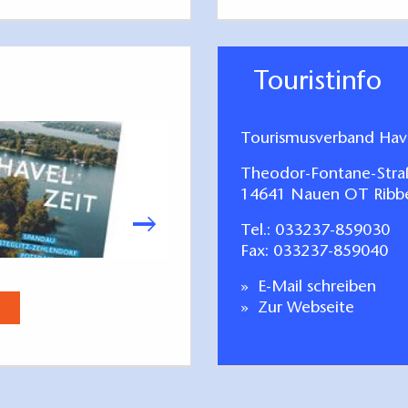
Touristinfo
Tourismusverband Have
Theodor-Fontane-Stra
14641 Nauen OT Ribb
Tel.:
033237-859030
Fax: 033237-859040
Stadt Brandenburg. Entdecken
E-Mail schreiben
Jetzt anse
Zur Webseite