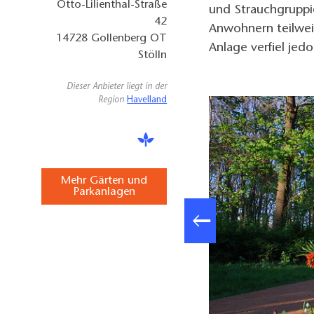
Otto-Lilienthal-Straße
und Strauchgruppi
42
Anwohnern teilweis
14728
Gollenberg OT
Anlage verfiel jed
Stölln
Dieser Anbieter liegt in der
Region
Havelland
Mehr Gärten und
Parkanlagen