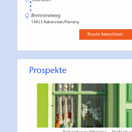
⋮
Brennereiweg
14823 Rabenstein/Fläming
Route berechnen
Prospekte