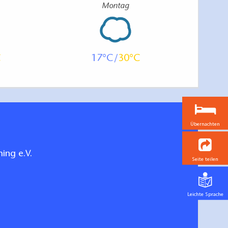
Montag
17
30
Übernachten
ing e.V.
Seite teilen
Leichte Sprache