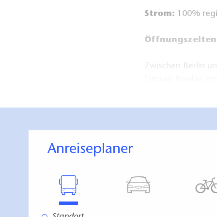
Strom:
100% regi
Öffnungszeiten
Zwischen Berlin u
Dessau-Rosslau erw
Highlights: die mi
hohen steilen Hag
Naturparkzentrum 
Naturparausstellu
m). Mehrere Wand
Anreiseplaner
Biergarten sowie d
die Wartezeit beim