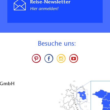
Reise-Newsletter
Hier anmelden!
B
esuche uns:
g GmbH