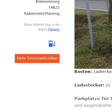
Brennereiweg
14823
Rabenstein/Fläming
Dieser Anbieter liegt in der
Region
Fläming
Mehr Stromtankstellen
Kosten:
Laden ko
Ladestecker:
2x 
Parkplätze für
und ausgewiesene 