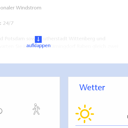
onaler Windstrom
:
24/7
nd Potsdam sowie Lutherstadt Wittenberg und
aufklappen
arten Sie im kleinen Flämingdorf Raben gleich zwei
ttelalterliche Burg Rabenstein auf dem 153 Meter
en (ca. 20 min. Fußweg vom Parkplatz) sowie das
Hoher Fläming mit seiner erlebnisreichen
ng "Ritterburgen, Buchen, Bockwindmühlen" (ca. 150
erwege, der Dorfgasthof Hemmerling mit
Wetter
ie Feldsteinkirche Raben (offene Kirche) verkürzen
 Laden...