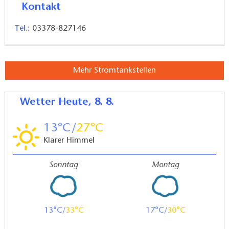
Open-Air-Veranstaltungen wie das Stadt- und
Kontakt
Sommerfest der Vereine, das Brückenfest, das
Tel.:
03378-827146
Neujahrsfest u.a. ergänzt werden.
Mehr Stromtankstellen
Wetter
Heute, 8. 8.
13
27
Klarer Himmel
Sonntag
Montag
13
33
17
30