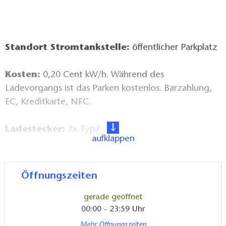
Standort Stromtankstelle:
öffentlicher Parkplatz
Kosten:
0,20 Cent kW/h. Während des
Ladevorgangs ist das Parken kostenlos. Barzahlung,
EC, Kreditkarte, NFC.
Ladestecker:
2x Typ2
aufklappen
Parkplätze für Stromfahrzeuge
ausgewiesen:
ja
Öffnungszeiten
Öffnungszeiten:
24/7
gerade geöffnet
00:00 - 23:59 Uhr
Ludwigsfelde: lebendig und unvergesslich. Doch
Mehr Öffnungszeiten