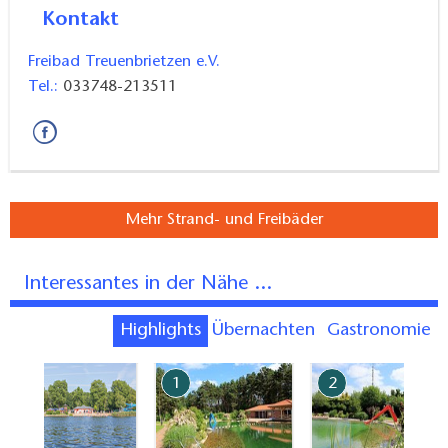
Kontakt
Freibad Treuenbrietzen e.V.
Tel.:
033748-213511
Mehr Strand- und Freibäder
Interessantes in der Nähe ...
Highlights
Übernachten
Gastronomie
7
1
2