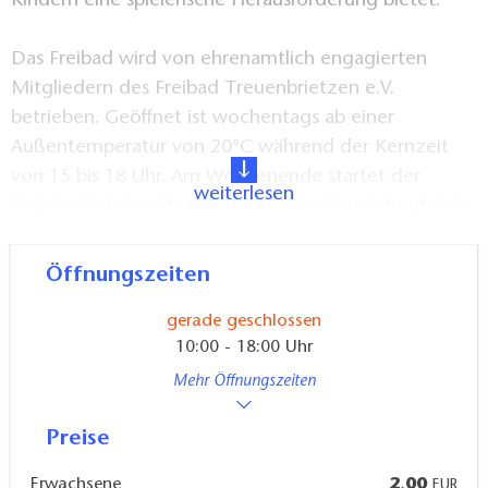
Kindern eine spielerische Herausforderung bietet.
Das Freibad wird von ehrenamtlich engagierten
Mitgliedern des Freibad Treuenbrietzen e.V.
betrieben. Geöffnet ist wochentags ab einer
Außentemperatur von 20°C während der Kernzeit
von 15 bis 18 Uhr. Am Wochenende startet der
weiterlesen
Badebetrieb bereits um 10 Uhr. Der Verein freut sich
über Unterstützung bei der Abdeckung der
Öffnungszeiten.
Öffnungszeiten
gerade geschlossen
10:00 - 18:00 Uhr
Mehr Öffnungszeiten
Preise
Erwachsene
2,00
EUR