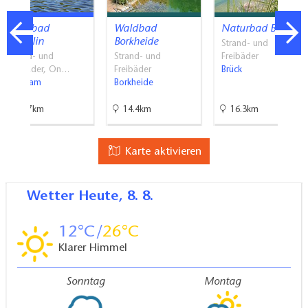
Waldbad
Waldbad
Naturbad Brück
Templin
Borkheide
Strand- und
Strand- und
Strand- und
Freibäder
Freibäder, On…
Freibäder
Brück
Potsdam
Borkheide
33.7km
14.4km
16.3km
Karte aktivieren
Wetter
Heute, 8. 8.
12
26
Klarer Himmel
Sonntag
Montag