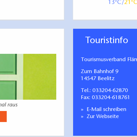
13
21
Touristinfo
Tourismusverband Fläm
Zum Bahnhof 9
14547 Beelitz
Tel.:
033204-62870
Fax: 033204-618761
mal raus
E-Mail schreiben
Zur Webseite