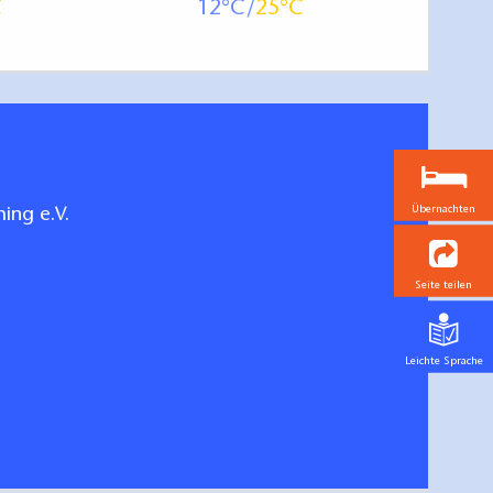
12
25
Übernachten
ing e.V.
Seite teilen
Leichte Sprache