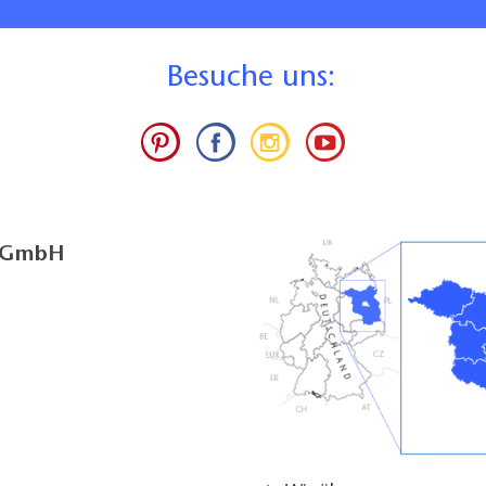
B
esuche uns:
g GmbH