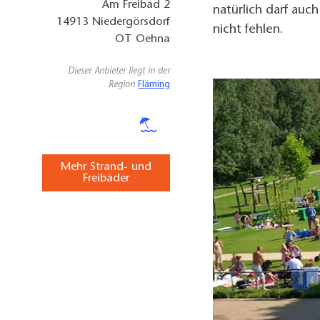
Am Freibad 2
natürlich darf auch
14913
Niedergörsdorf
nicht fehlen.
OT Oehna
Dieser Anbieter liegt in der
Region
Fläming
Mehr Strand- und
Freibäder