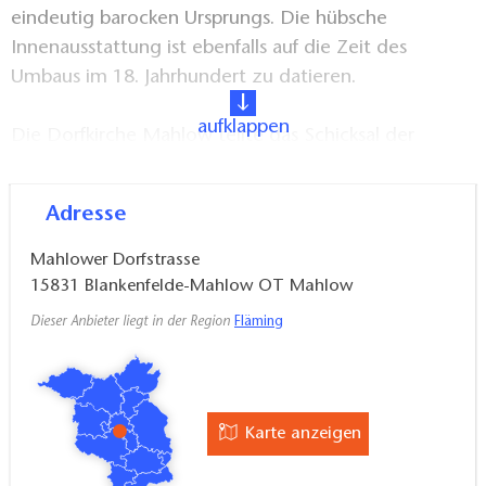
eindeutig barocken Ursprungs. Die hübsche
Innenausstattung ist ebenfalls auf die Zeit des
Umbaus im 18. Jahrhundert zu datieren.
aufklappen
Die Dorfkirche Mahlow teilte das Schicksal der
meisten kleinen Dorfkirchen in der Umgebung und
war nach jahrzehntelang unterlassenen
Adresse
Instandsetzungsmaßnahmen Anfang der 2000er
Jahre so baufällig, dass sie für die Öffentlichkeit
Mahlower Dorfstrasse
gesperrt werden musste. 2004 erfolgte die
15831
Blankenfelde-Mahlow OT Mahlow
umfassende Sanierung.
Dieser Anbieter liegt in der Region
Fläming
Karte anzeigen