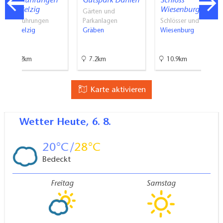
Stadtführungen
Gutspark Dahlen
Schloss
Bad Belzig
Wiesenburg
Gärten und
Stadtführungen
Parkanlagen
Schlösser und Parks
Bad Belzig
Gräben
Wiesenburg
24.2km
7.2km
10.9km
Karte aktivieren
Wetter
Heute, 6. 8.
20
28
Bedeckt
Freitag
Samstag