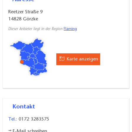
Reetzer Straße 9
14828
Görzke
Dieser Anbieter liegt in der Region
Fläming
Karte anzeigen
Kontakt
Tel.:
0172 3283575
E-Mail schreiben