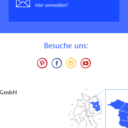
Hier anmelden!
B
esuche uns:
g GmbH