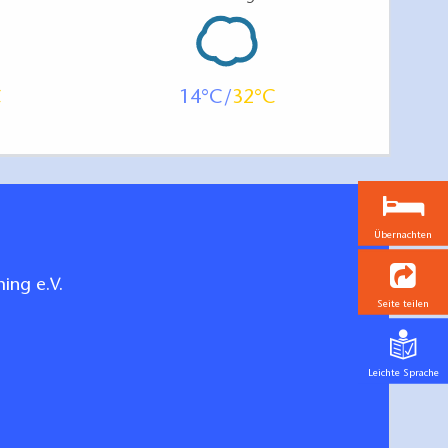
14
32
Übernachten
ing e.V.
Seite teilen
Leichte Sprache