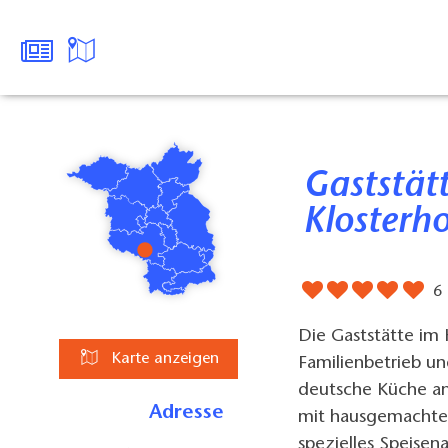
Gaststätte im Hotel "Zum
Klosterho
6
Die Gaststätte im 
Karte anzeigen
Familienbetrieb un
deutsche Küche an.
Adresse
mit hausgemachtem 
spezielles Speisen