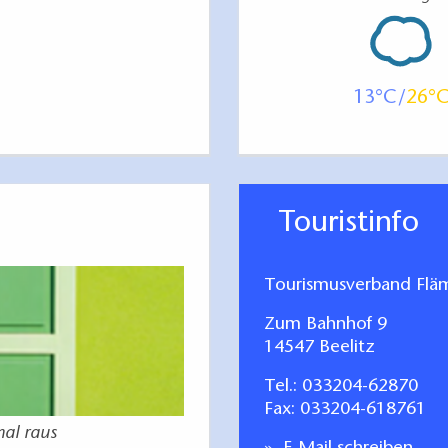
13
26
Touristinfo
Tourismusverband Fläm
Zum Bahnhof 9
14547 Beelitz
Tel.:
033204-62870
Fax: 033204-618761
mal raus