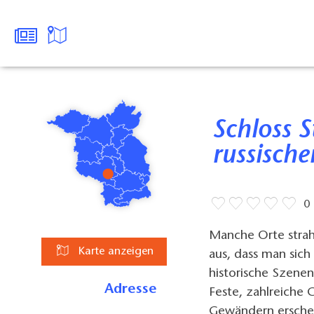
Schloss Stülpe wird im Film zur
russische
0
Manche Orte strah
Karte anzeigen
aus, dass man sich
historische Szenen
Adresse
Feste, zahlreiche
Gewändern erschei