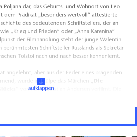
ja Poljana dar, das Geburts- und Wohnort von Leo
it dem Prädikat „besonders wertvoll“ attestierte
eschichte des bedeutenden Schriftstellers, der an
wie „Krieg und Frieden“ oder „Anna Karenina“
elpunkt der Filmhandlung steht der junge Walentin
berühmtesten Schriftsteller Russlands als Sekretär
schen Tolstoi nach und nach besser kennenlernt.
tät angelehnt, aber aus der Feder eines prägenden
tammend, wurde in Stülpe das Märchen
„Die
aufklappen
Glücks“
von Hans Christian Andersen verfilmt. Die
ndrucksvolle Herrenhaus samt Innen- und
ahmen ihrer Sendereihe „Sechs auf einen Streich“
 In der Geschichte träumt der einfache Küchenjunge
adeligen Elite zu gehören. Sein Wunsch erfüllt sich
ht, als er die Galoschen des Glücks findet und sich