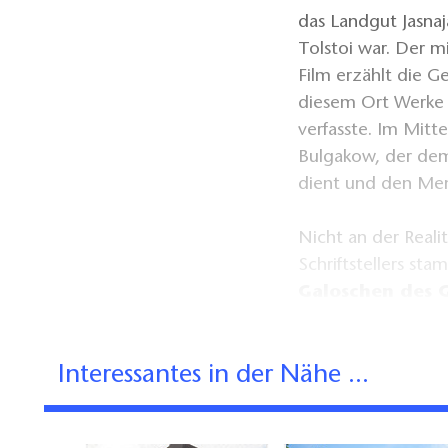
das Landgut Jasna
Tolstoi war. Der m
Film erzählt die G
diesem Ort Werke 
verfasste. Im Mitt
Bulgakow, der dem 
dient und den Men
Nicht an der Reali
Schriftstellers s
Galoschen des 
ARD setzte das ei
Außenbereich im R
Interessantes in der Nähe ...
gekonnt in Szene.
Johann davon, zur 
schneller als gedac