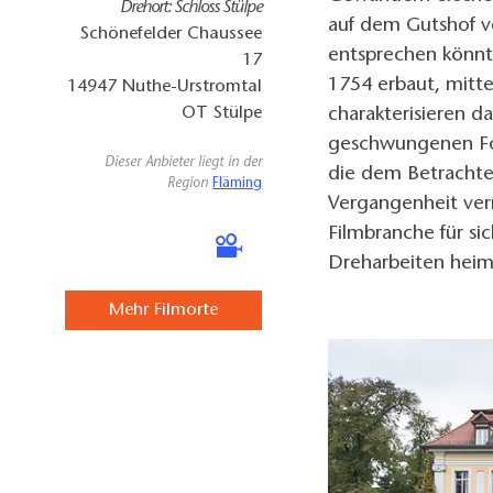
Drehort: Schloss Stülpe
auf dem Gutshof vo
Schönefelder Chaussee
entsprechen könnt
17
1754 erbaut, mitte
14947
Nuthe-Urstromtal
OT Stülpe
charakterisieren d
geschwungenen Fo
Dieser Anbieter liegt in der
die dem Betrachter
Region
Fläming
Vergangenheit ver
Filmbranche für si
Dreharbeiten heim
Mehr Filmorte