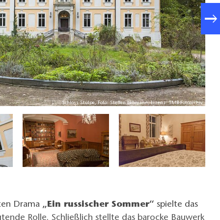
Schloss Stülpe, Foto: Steffen Lehmann, Lizenz: TMB-Fotoarchiv
rten Drama
„Ein russischer Sommer“
spielte das
tende Rolle. Schließlich stellte das barocke Bauwerk