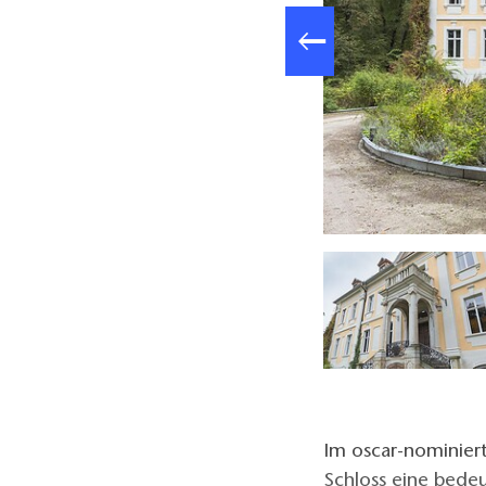
enburg ist eine Kooperation zwischen TMB und MBB., Foto: TMB
Im oscar-nominie
Schloss eine bedeu