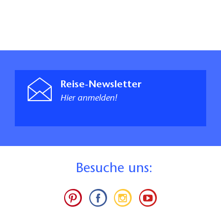
Reise-Newsletter
Hier anmelden!
B
esuche uns: