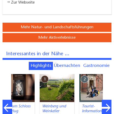
Zur Webseite
Mehr Natur- und Landschaftsführungen
Mehr Aktiverlebnisse
Interessantes in der Nähe ...
Highlights
Übernachten
Gastronomie
7
1
2
Museum Schloss
Weinberg und
Tourist-
Doberlug
Weinkeller
Information