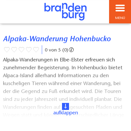
MENÜ
Alpaka-Wanderung Hohenbucko
0 von 5 (0)
Alpaka-Wanderungen in Elbe-Elster erfreuen sich
zunehmender Begeisterung. In Hohenbucko bietet
Alpaca-Island allerhand Informationen zu den
kuscheligen Tieren während einer Wanderung, bei
der die Gegend zu Fuß erkundet wird. Die Touren
sind zu jeder Jahreszeit und individuell planbar. Die
Wanderungen finden auf ausgesuchten Pfaden und
aufklappen
Wegen statt und können in unterschiedlicher Länge
gewählt werden. Die beruhigende Art der Alpakas