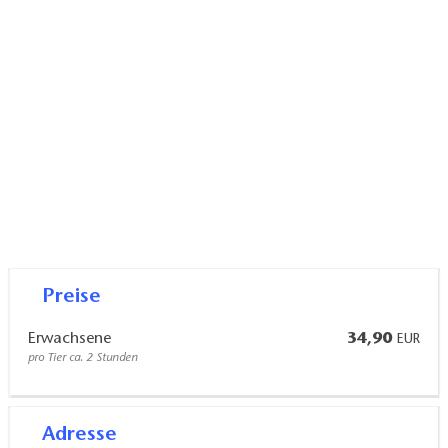
verschafft schnelles Vertrauen und eine aktive
Erholung in der idyllischen Natur.
Preise
Erwachsene
34,90
EUR
pro Tier ca. 2 Stunden
Adresse