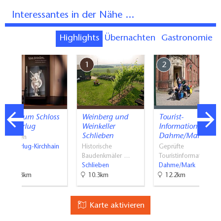
Interessantes in der Nähe ...
Highlights
Übernachten
Gastronomie
7
1
2
Museum Schloss
Weinberg und
Tourist-
Doberlug
Weinkeller
Information
Schlieben
Dahme/Mark
Museen
Doberlug-Kirchhain
Historische
Geprüfte
Baudenkmäler …
Touristinformati…
Schlieben
Dahme/Mark
18.8km
10.3km
12.2km
Karte aktivieren