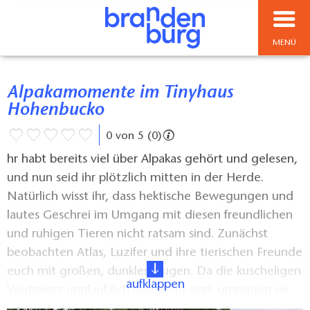
MENÜ
Alpakamomente im Tinyhaus
Hohenbucko
0 von 5 (0)
hr habt bereits viel über Alpakas gehört und gelesen,
und nun seid ihr plötzlich mitten in der Herde.
Natürlich wisst ihr, dass hektische Bewegungen und
lautes Geschrei im Umgang mit diesen freundlichen
und ruhigen Tieren nicht ratsam sind. Zunächst
beobachten Atlas, Luzifer und ihre tierischen Freunde
euch mit großen, dunklen Augen. Da die kuscheligen
aufklappen
Vierbeiner unglaublich neugierig sind, umringen sie
euch im Nu, und ihr dürft vorsichtig ihr unglaublich