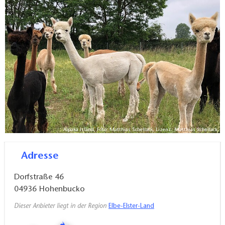
weiches Fell streicheln. Mit etwas Glück gibt euch
Luzifer sogar einen Kuss, aber das macht er nicht bei
jedem! Ein echter Herzklopfmoment. Es ist kaum zu
fassen, dass euer Tinyhouse tatsächlich direkt auf der
Weide steht. Während ihr euch am Abend vor dem
Kamin gemütlich macht, hört ihr immer wieder die
summenden Geräusche eurer neuen Nachbarn –
irgendwie beruhigend. Und morgen steht eine
Wanderung mit den Alpakas durch Wald und Feld auf
Alpaka Island, Foto: Matthias Schellack, Lizenz: Matthias Schellack
dem Programm, und ihr könnt es kaum erwarten,
aufzuwachen!
Adresse
Dorfstraße 46
04936
Hohenbucko
Dieser Anbieter liegt in der Region
Elbe-Elster-Land