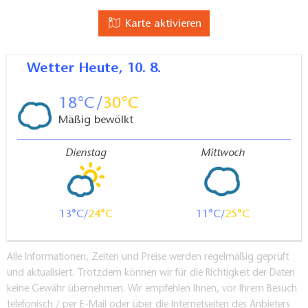
Karte aktivieren
Wetter
Heute, 10. 8.
18
30
Mäßig bewölkt
Dienstag
Mittwoch
13
24
11
25
Alle Informationen, Zeiten und Preise werden regelmäßig geprüft
und aktualisiert. Trotzdem können wir für die Richtigkeit der Daten
keine Gewähr übernehmen. Wir empfehlen Ihnen, vor Ihrem Besuch
telefonisch / per E-Mail oder über die Internetseiten des Anbieters