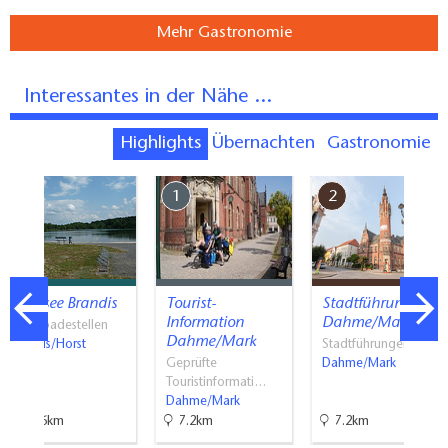
Mehr Gastronomie
Interessantes in der Nähe ...
Highlights
Übernachten
Gastronomie
7
1
2
Badesee Brandis
Tourist-
Stadtführungen
Information
Dahme/Mark
Naturbadestellen
Dahme/Mark
Brandis/Horst
Stadtführungen
Geprüfte
Dahme/Mark
Touristinformati…
Dahme/Mark
25.6km
7.2km
7.2km