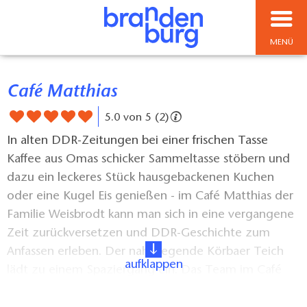
MENÜ
Café Matthias
5.0 von 5 (2)
In alten DDR-Zeitungen bei einer frischen Tasse
Kaffee aus Omas schicker Sammeltasse stöbern und
dazu ein leckeres Stück hausgebackenen Kuchen
oder eine Kugel Eis genießen - im Café Matthias der
Familie Weisbrodt kann man sich in eine vergangene
Zeit zurückversetzen und DDR-Geschichte zum
Anfassen erleben. Der naheliegende Körbaer Teich
aufklappen
lädt zu einem Spaziergang ein. Das Team im Café
Matthias bedient seine Gäste auf der Terrasse oder