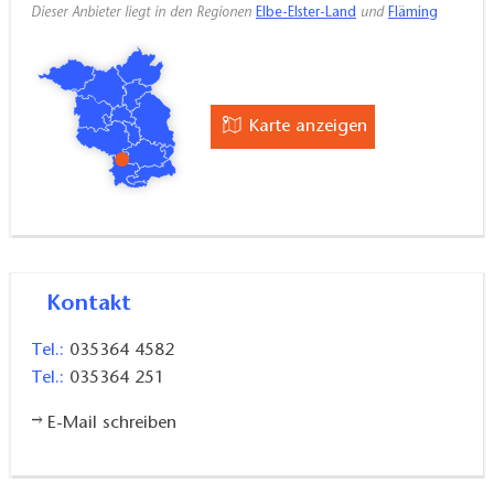
Dieser Anbieter liegt in den Regionen
Elbe-Elster-Land
und
Fläming
Karte anzeigen
Kontakt
Tel.:
035364 4582
Tel.:
035364 251
E-Mail schreiben