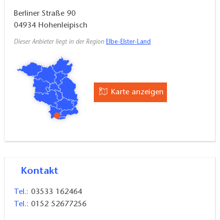
Berliner Straße 90
04934
Hohenleipisch
Dieser Anbieter liegt in der Region
Elbe-Elster-Land
Karte anzeigen
Kontakt
Tel.:
03533 162464
Tel.:
0152 52677256