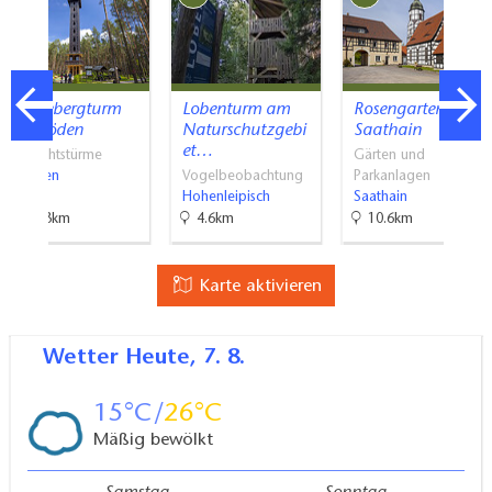
Heidebergturm
Lobenturm am
Rosengarten Gut
in Gröden
Naturschutzgebi
Saathain
et…
Aussichtstürme
Gärten und
Gröden
Vogelbeobachtung
Parkanlagen
Hohenleipisch
Saathain
13.3km
4.6km
10.6km
Karte aktivieren
Wetter
Heute, 7. 8.
15
26
Mäßig bewölkt