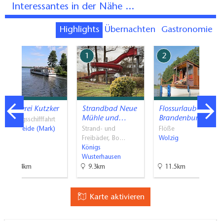
Interessantes in der Nähe ...
Highlights
Übernachten
Gastronomie
7
1
2
Reederei Kutzker
Strandbad Neue
Flossurlaub-
Mühle und…
Brandenburg.de
Ausflugsschifffahrt
Grünheide (Mark)
Strand- und
Flöße
Freibäder, Bo…
Wolzig
Königs
Wusterhausen
21.4km
9.3km
11.5km
Karte aktivieren