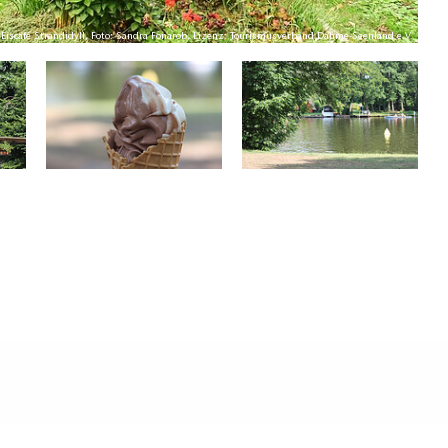
Eiscafé Strandidyll, Foto: Sandra Fonarob, Lizenz: Tourismusverband Dahme-Seenland e.V.