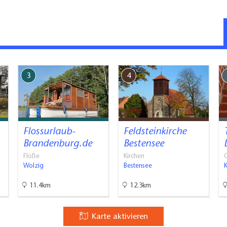
g (in Meter, ca.): 20
ag (innen und/oder außen)
3
4
oren etc.
Flossurlaub-
Feldsteinkirche
Brandenburg.de
Bestensee
Flöße
Kirchen
G
Wolzig
Bestensee
11.4km
12.3km
Karte aktivieren