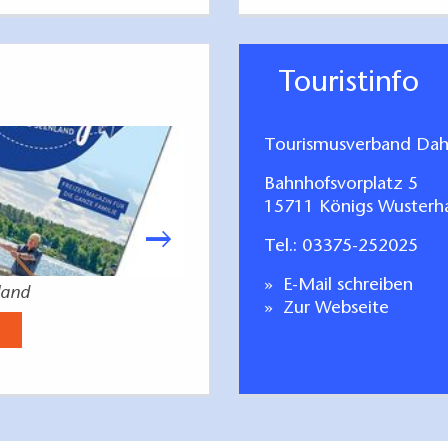
Touristinfo
Tourismusverband Dah
Bahnhofsvorplatz 5
15711 Königs Wusterh
Tel.:
03375-252025
E-Mail schreiben
land
Wandern in und um
Zur Webseite
Jetzt anse