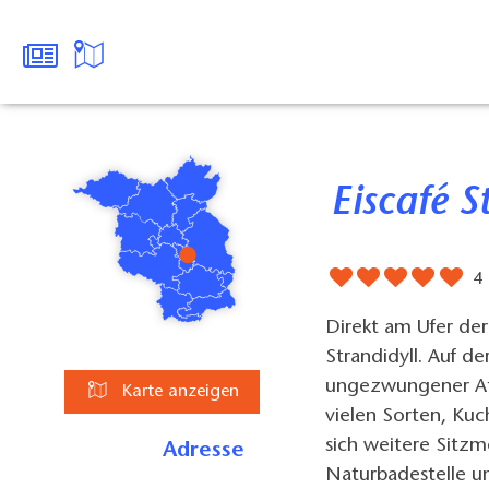
Eiscafé 
4
Direkt am Ufer der
Strandidyll. Auf de
ungezwungener At
Karte anzeigen
vielen Sorten, Ku
sich weitere Sitzm
Adresse
Naturbadestelle un