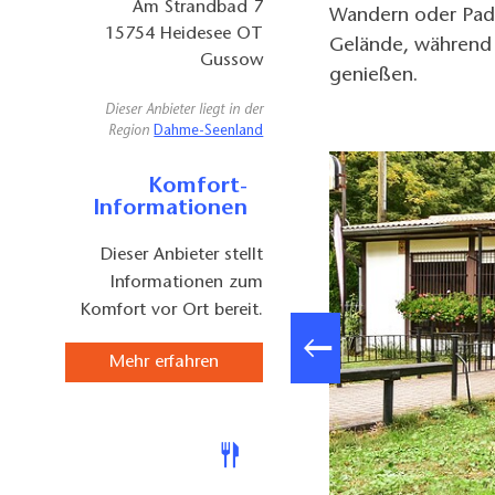
Am Strandbad 7
Wandern oder Padd
15754
Heidesee OT
Gelände, während 
Gussow
genießen.
Dieser Anbieter liegt in der
Region
Dahme-Seenland
Komfort-
Informationen
Dieser Anbieter stellt
Informationen zum
Komfort vor Ort bereit.
Mehr erfahren