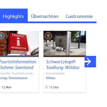
Highlights
Übernachten
Gastronomie
5
6
7
Touristinformation
Schwartzkopff-
Schlos
Dahme-Seenland
Siedlung Wildau
Wuste
eprüfte Touristinformati…
Industriekultur
Schlösser
Königs Wusterhausen
Wildau
Königs Wu
12.4km
13.1km
13.1km