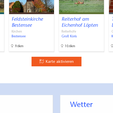
Feldsteinkirche
Reiterhof am
Bestensee
Eichenhof Löpten
Kirchen
Reiterhöfe
G
Bestensee
Groß Köris
9.6km
10.6km
Karte aktivieren
Wetter