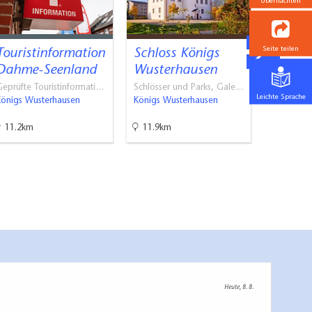
Übernachten
Seite teilen
Touristinformation
Schloss Königs
Dahme
Dahme-Seenland
Wusterhausen
m
eprüfte Touristinformati…
Schlösser und Parks, Gale…
Museen
Leichte Sprache
Königs Wusterhausen
Königs Wusterhausen
Königs Wu
11.2km
11.9km
12km
Heute, 8. 8.