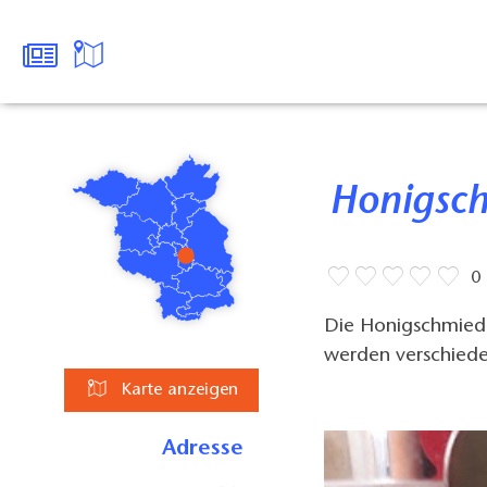
Honigs
0
Die Honigschmiede
werden verschied
Karte anzeigen
Adresse