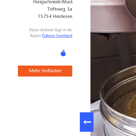
Honigschmiede Wruck
Triftweg 3a
15754
Heidesee
Dieser Anbieter liegt in der
Region
Dahme-Seenland
Mehr Hofläden
: Pauline Kaiser, Lizenz: Tourismusverband Dahme-Seenland e.V.