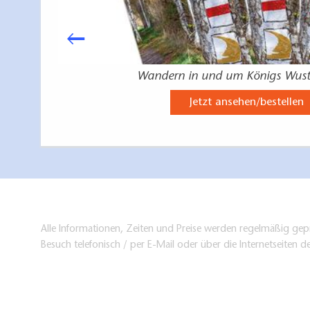
Wandern in und um Königs Wus
Jetzt ansehen/bestellen
Alle Informationen, Zeiten und Preise werden regelmäßig gepr
Besuch telefonisch / per E-Mail oder über die Internetseiten d