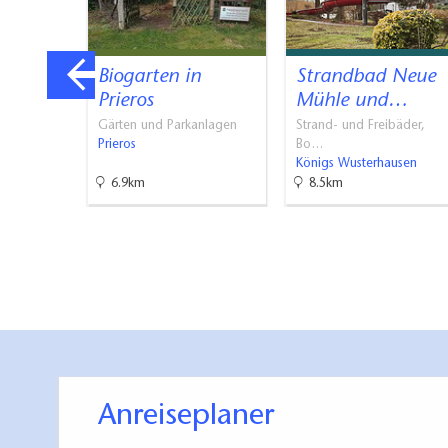
museu
Biogarten in
Strandbad Neue
Prieros
Mühle und…
Gärten und Parkanlagen
Strand- und Freibäder,
usen
Prieros
Bo…
Königs Wusterhausen
6.9km
8.5km
Anreiseplaner