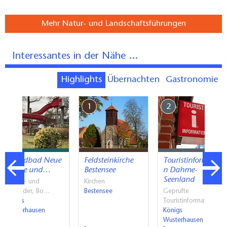
Mehr Natur- und Landschaftsführungen
Interessantes in der Nähe ...
Highlights
Übernachten
Gastronomie
7
1
2
Strandbad Neue
Feldsteinkirche
Touristinformatio
Mühle und…
Bestensee
n Dahme-
Seenland
Strand- und
Kirchen
Freibäder, Bo…
Bestensee
Geprüfte
Königs
Touristinformati…
Wusterhausen
Königs
Wusterhausen