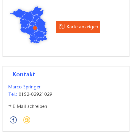
einen Gutschein zu. Ganz neu bietet er auch
Familientouren an, bei dem die Kinder viel Spaß und
Action beim Tiere- und Naturentdecken haben und
Mama und Papa in Ruhe beim Kaffee die Seele
Karte anzeigen
baumeln lassen können. Und als besonderes Highlight
können Sie von Ihrem schönen Tag in der Natur
Erinnerungsfotos erhalten, die auf Leinwand, Tasse,
T-Shirt oder dem Artikel Ihrer Wahl gedruckt werden.
Kontakt
Marco Springer
Tel.:
0152-02921029
E-Mail schreiben