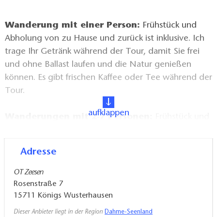
Wanderung mit einer Person:
Frühstück und
Abholung von zu Hause und zurück ist inklusive. Ich
trage Ihr Getränk während der Tour, damit Sie frei
und ohne Ballast laufen und die Natur genießen
können. Es gibt frischen Kaffee oder Tee während der
Tour.
aufklappen
Wanderungen mit 2-7 Personen:
Frühstück und
Abholung von zu Hause und zurück ist nicht inklusiv,
wird auf Wunsch aber gerne organisiert. Es gibt
Adresse
frischen Kaffee oder Tee während der Tour.
OT Zeesen
Natürlich können Sie die Tour auch gerne als
Rosenstraße 7
Überraschung an Ihre Liebsten verschenken. Dafür
15711
Königs Wusterhausen
sendet er Ihnen (zuzüglich Versandkosten) gern
Dieser Anbieter liegt in der Region
Dahme-Seenland