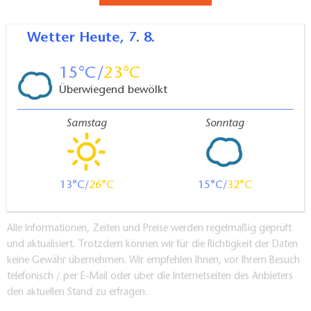
Wetter
Heute, 7. 8.
15
23
Überwiegend bewölkt
Samstag
Sonntag
13
26
15
32
Alle Informationen, Zeiten und Preise werden regelmäßig geprüft
und aktualisiert. Trotzdem können wir für die Richtigkeit der Daten
keine Gewähr übernehmen. Wir empfehlen Ihnen, vor Ihrem Besuch
telefonisch / per E-Mail oder über die Internetseiten des Anbieters
den aktuellen Stand zu erfragen.