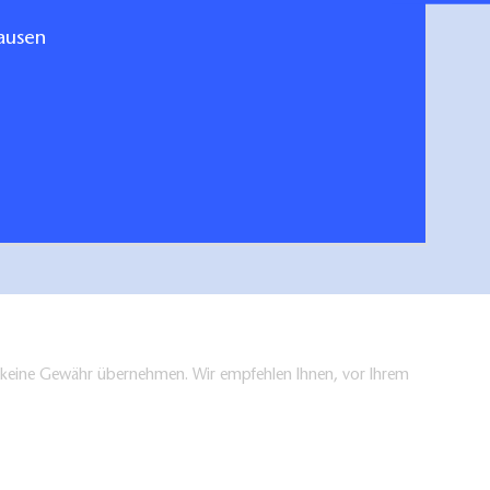
ausen
me-Seenland 2024
hen/bestellen
en keine Gewähr übernehmen. Wir empfehlen Ihnen, vor Ihrem