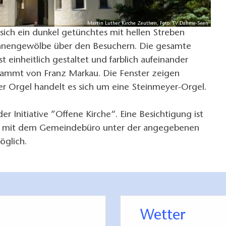
Martin Luther Kirche Zeuthen, Foto: TV Dahme-Seen
sich ein dunkel getünchtes mit hellen Streben
nengewölbe über den Besuchern. Die gesamte
t einheitlich gestaltet und farblich aufeinander
tammt von Franz Markau. Die Fenster zeigen
er Orgel handelt es sich um eine Steinmeyer-Orgel.
 der Initiative ”Offene Kirche“. Eine Besichtigung ist
g mit dem Gemeindebüro unter der angegebenen
glich.
Wetter