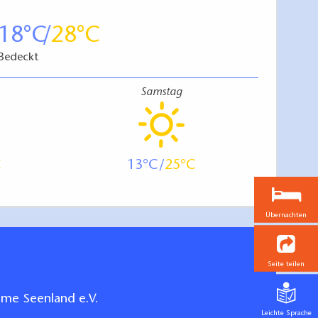
18
28
Bedeckt
Samstag
13
25
Übernachten
Seite teilen
me Seenland e.V.
Leichte Sprache