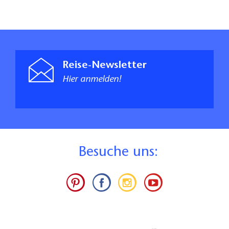
Reise-Newsletter
Hier anmelden!
B
esuche uns: