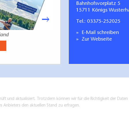
Bahnhofsvorplatz 5
15711 Königs Wusterh
Tel.:
03375-252025
E-Mail schreiben
land
Angeln im Dah
Zur Webseite
Jetzt anse
üft und aktualisiert. Trotzdem können wir für die Richtigkeit der Dat
es Anbieters den aktuellen Stand zu erfragen.