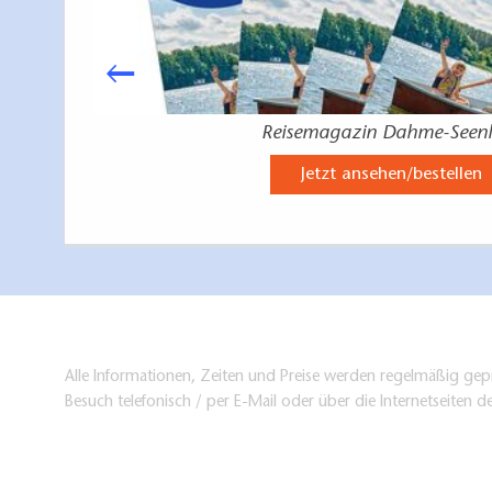
Reisemagazin Dahme-Seen
Jetzt ansehen/bestellen
Alle Informationen, Zeiten und Preise werden regelmäßig gepr
Besuch telefonisch / per E-Mail oder über die Internetseiten d