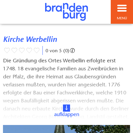
MENÜ
Kirche Werbellin
0 von 5 (0)
Die Gründung des Ortes Werbellin erfolgte erst
1748. 18 evangelische Familien aus Zweibrücken in
der Pfalz, die ihre Heimat aus Glaubensgründen
verlassen mußten, wurden hier angesiedelt. 1776
erfolgte der Bau einer Fachwerkkirche, welche 1910
wegen Baufälligkeit abgerissen werden mußte. Die
danach neu erbaute Kirche wurde durch den Berliner
aufklappen
Architekten Georg Büttner im sog. Landstil gestaltet.
Sie wurde zu Epiphanias 1914 mit einem