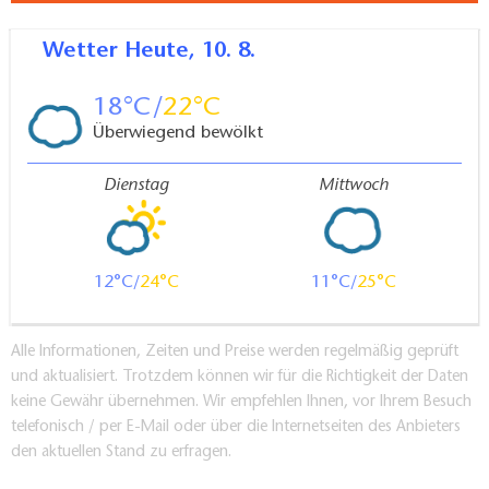
Wetter
Heute, 10. 8.
18
22
Überwiegend bewölkt
Dienstag
Mittwoch
12
24
11
25
Alle Informationen, Zeiten und Preise werden regelmäßig geprüft
und aktualisiert. Trotzdem können wir für die Richtigkeit der Daten
keine Gewähr übernehmen. Wir empfehlen Ihnen, vor Ihrem Besuch
telefonisch / per E-Mail oder über die Internetseiten des Anbieters
den aktuellen Stand zu erfragen.