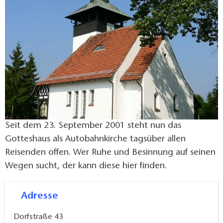
Festgottesdienst feierlich geweiht. Auch diese Kirche
war nach einigen Jahrzehnten durch Blitzschlag,
Sturmschaden, Frost und Wasser so baufällig, dass sie
in den 70er Jahren abgerissen werden sollte. Der
Gemeindekirchenrat entschied sich jedoch für eine
Sanierung und Restaurierung der Kirche. Es folgten
nun zwanzig Jahre mühsamer, immer wieder aus
finanziellen Gründen unterbrochener
Sanierungsarbeiten. Erst am 20. Oktober 1996
erlebte die Kirchengemeinde Werbellin die feierliche
Seit dem 23. September 2001 steht nun das
Wiedereinweihung ihrer Kirche.
Gotteshaus als Autobahnkirche tagsüber allen
Reisenden offen. Wer Ruhe und Besinnung auf seinen
Wegen sucht, der kann diese hier finden.
Adresse
Dorfstraße 43