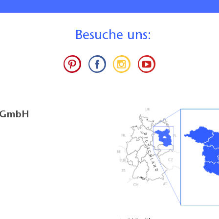
B
esuche uns:
g GmbH