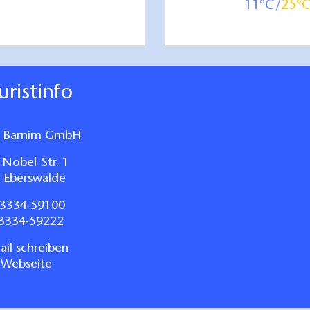
11
25
ouristinfo
 Barnim GmbH
-Nobel-Str. 1
 Eberswalde
3334-59100
03334-59222
il schreiben
 Webseite