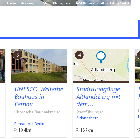
Funkturm Birkholzaue, Foto: Stefan Klenke, Lizenz: BeSt Bernauer Stadtmarketing GmbH
3
4
UNESCO-Welterbe
Stadtrundgänge
Bauhaus in
Altlandsberg mit
Bernau
dem…
Historische Baudenkmäler
Stadtführungen
…
Altlandsberg
Bernau bei Berlin
10.4km
13.7km