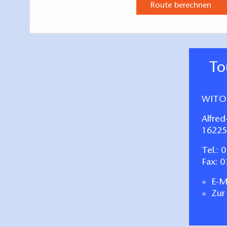
Route berechnen
T
WITO
Alfred
16225
Tel.:
0
Fax: 
E-Ma
Zur