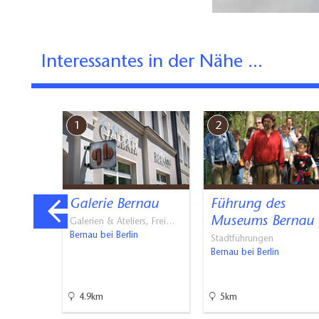
Interessantes in der Nähe ...
1
2
rche
Galerie Bernau
Führung des
Museums Bernau
Galerien & Ateliers, Frei…
Bernau bei Berlin
Stadtführungen
e
Bernau bei Berlin
4.9km
5km