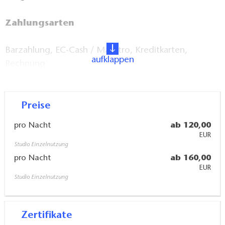
Zahlungsarten
Barzahlung, EC-Cash / Maestro, Kreditkarten,
aufklappen
Rechnung
Preise
Ausstattung
pro Nacht
ab 120,00
EUR
Dusche/WC, Badewanne/WC, gut ausgestatte Küche
Studio Einzelnutzung
pro Nacht
ab 160,00
mit Kühlschrank, TV, WLAN, Schreibtisch
EUR
Studio Einzelnutzung
Extras
Gartenbereich mit Sitz- und Grillmöglichkeiten,
Zertifikate