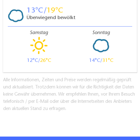
13
19
Überwiegend bewölkt
Samstag
Sonntag
12
26
14
31
Alle Informationen, Zeiten und Preise werden regelmäßig geprüft
und aktualisiert. Trotzdem können wir für die Richtigkeit der Daten
keine Gewähr übernehmen. Wir empfehlen Ihnen, vor Ihrem Besuch
telefonisch / per E-Mail oder über die Internetseiten des Anbieters
den aktuellen Stand zu erfragen.