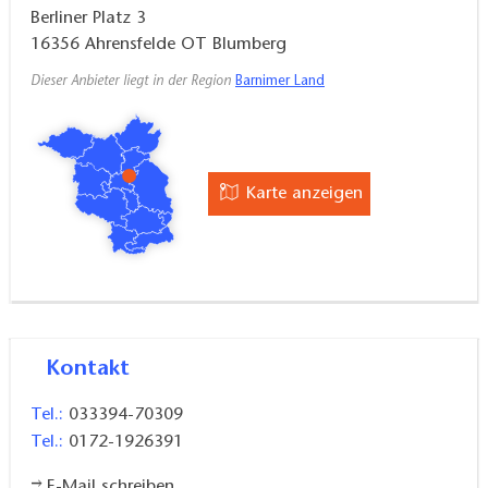
Anfrage kann ein Kinderbett zugestellt werden. Vor
Berliner Platz 3
dem Haus stehen Parkplätze zur Verfügung.
16356
Ahrensfelde OT Blumberg
Dieser Anbieter liegt in der Region
Barnimer Land
Karte anzeigen
Kontakt
Tel.:
033394-70309
Tel.:
0172-1926391
E-Mail schreiben