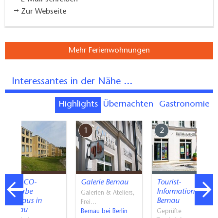
Zur Webseite
Mehr Ferienwohnungen
Interessantes in der Nähe ...
Highlights
Übernachten
Gastronomie
7
1
2
UNESCO-
Galerie Bernau
Tourist-
Welterbe
Information
Galerien & Ateliers,
Bauhaus in
Bernau
Frei…
Bernau
Bernau bei Berlin
Geprüfte