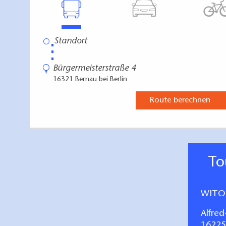
⋮
Bürgermeisterstraße 4
16321 Bernau bei Berlin
Route berechnen
T
WITO
Alfred
16225