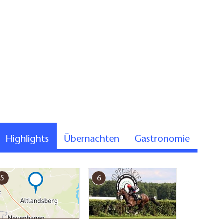
Hof der Tourist-Information Bernau , Foto: Michél Schmidt, Lizenz: BeSt Bernauer S
Highlights
Übernachten
Gastronomie
5
6
7