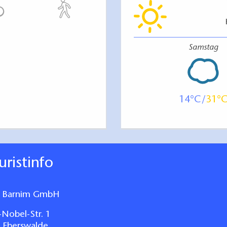
Samstag
14
31
ouristinfo
 Barnim GmbH
-Nobel-Str. 1
 Eberswalde