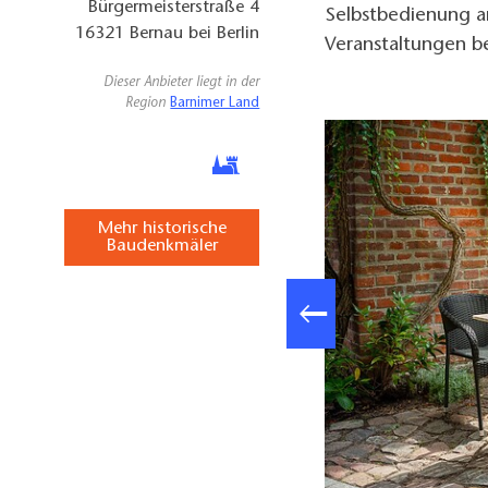
Bürgermeisterstraße 4
Selbstbedienung a
16321
Bernau bei Berlin
Veranstaltungen be
Dieser Anbieter liegt in der
Region
Barnimer Land
Mehr historische
Baudenkmäler