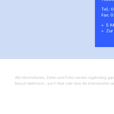
Tel.:
0
Fax: 
E-Ma
Zur
Alle Informationen, Zeiten und Preise werden regelmäßig gepr
Besuch telefonisch / per E-Mail oder über die Internetseiten d