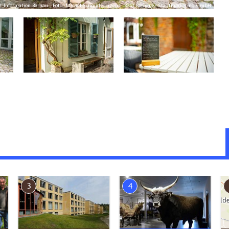
st-Information Bernau , Foto: Michél Schmidt, Lizenz: BeSt Bernauer Stadtmarketing GmbH
3
4