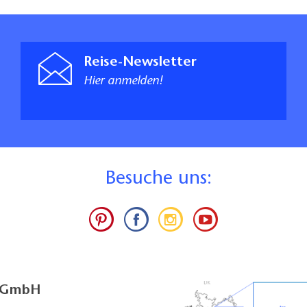
Reise-Newsletter
Hier anmelden!
B
esuche uns:
g GmbH