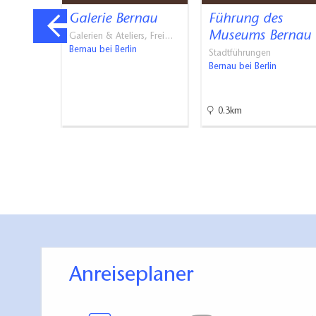
rche
Galerie Bernau
Führung des
Museums Bernau
Galerien & Ateliers, Frei…
Bernau bei Berlin
Stadtführungen
e
Bernau bei Berlin
0.3km
Anreiseplaner