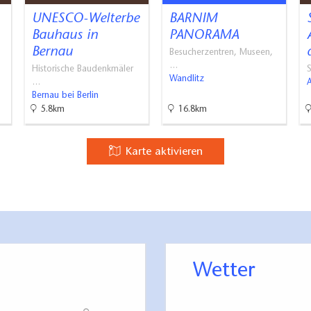
UNESCO-Welterbe
BARNIM
Bauhaus in
PANORAMA
Bernau
Besucherzentren, Museen,
…
Historische Baudenkmäler
Wandlitz
…
A
Bernau bei Berlin
5.8km
16.8km
Karte aktivieren
Wetter