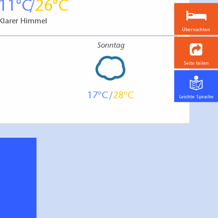
11
26
Klarer Himmel
Übernachten
Sonntag
Seite teilen
17
28
Leichte Sprache