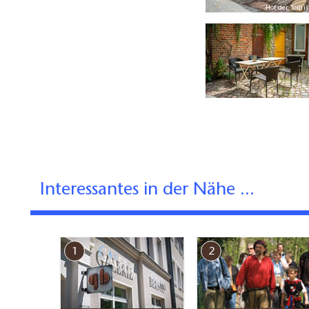
oto: Michél Schmidt, Lizenz: BeSt Bernauer Stadtmarketing GmbH
Hof der Touri
Interessantes in der Nähe ...
1
2