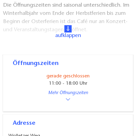
Die Öffnungszeiten sind saisonal unterschiedlich. Im
Winterhalbjahr vom Ende der Herbstferien bis zum
Beginn der Osterferien ist das Café nur an Konzert-
und Veranstaltungstagen geöffnet.
aufklappen
Lage und Ausstattung:
ländlich, Terrasse/Garten
Angebote und Extras:
für Gruppen auf
Öffnungszeiten
Voranmeldung gesonderte Öffnungszeiten
gerade geschlossen
11:00 - 18:00 Uhr
Mehr Öffnungszeiten
Adresse