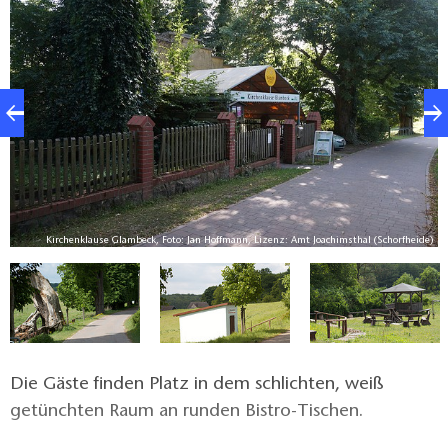
e)
Kirchenklause Glambeck, Foto: Jan Hoffmann, Lizenz: Amt Joachimsthal (Schorfheide)
Die Gäste finden Platz in dem schlichten, weiß
getünchten Raum an runden Bistro-Tischen.