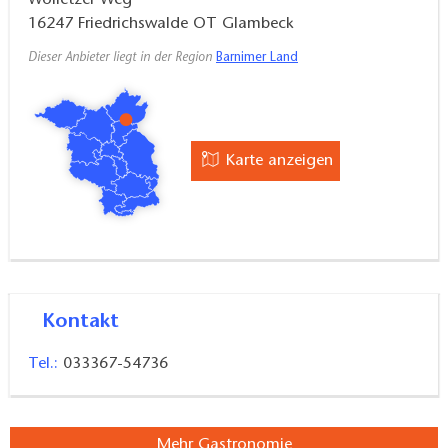
Wolletzer Weg
16247
Friedrichswalde OT Glambeck
Dieser Anbieter liegt in der Region
Barnimer Land
Karte anzeigen
Kontakt
Tel.:
033367-54736
Mehr Gastronomie