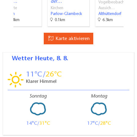
Serie…
der…
Vogelbeobachtung,
Filmorte
Kirchen
Aussich…
Chorin
Parlow-Glambeck
Althüttendorf
15.4km
0.1km
6.3km
Karte aktivieren
Wetter
Heute, 8. 8.
11
26
Klarer Himmel
Sonntag
Montag
14
31
17
28