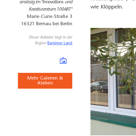
ansässig im "Innovations- und
wie Klöppeln.
Kreativzentrum 100ART"
Marie-Curie-Straße 3
16321
Bernau bei Berlin
Dieser Anbieter liegt in der
Region
Barnimer Land
Mehr Galerien &
Ateliers