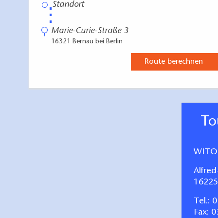
⋮
Marie-Curie-Straße 3
16321 Bernau bei Berlin
Route berechnen
T
WITO
Alfred
16225
Tel.:
0
Fax: 