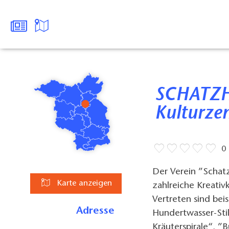
SCHATZHÜTER – Volkskunst- und
Kulturze
0
Der Verein ”Schatz
Karte anzeigen
zahlreiche Kreativ
Vertreten sind bei
Adresse
Hundertwasser-Sti
Kräuterspirale“, ”