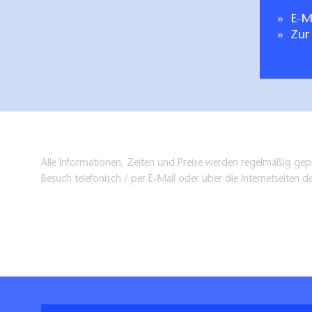
E-Ma
Zur
Alle Informationen, Zeiten und Preise werden regelmäßig gepr
Besuch telefonisch / per E-Mail oder über die Internetseiten d