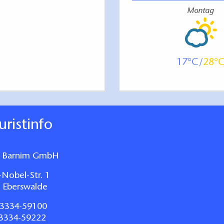
Montag
17
28
ouristinfo
 Barnim GmbH
-Nobel-Str. 1
 Eberswalde
3334-59100
03334-59222