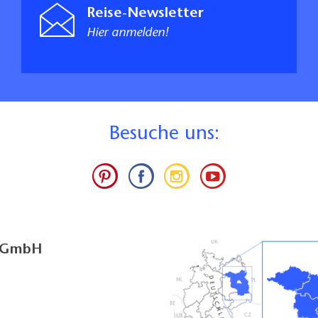
Reise-Newsletter
Hier anmelden!
B
esuche uns:
g GmbH