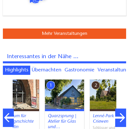
Mehr Veranstaltungen
Interessantes in der Nähe ...
Highlights
Übernachten
Gastronomie
Veranstaltun
7
1
2
Museum für
Quarzsprung |
Lenné-Park
Stadtgeschichte
Atelier für Glas
Criewen
Templin
und…
Schlösser und Parks