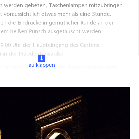
en werden gebeten, Taschenlampen mitzubringen.
 voraussichtlich etwas mehr als eine Stunde.
en die Eindrücke in gemütlicher Runde an der
inem heißen Punsch ausgetauscht werden.
 19:00 Uhr der Haupteingang des Gartens
 in der Präsidentenstraße.
aufklappen
 ist nicht notwendig – der Tempelgartenverein
e kleine Spende.