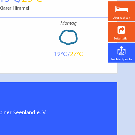
Klarer Himmel
Übernachten
Montag
Seite teilen
19
27
Leichte Sprache
iner Seenland e. V.