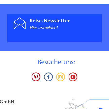
Reise-Newsletter
Hier anmelden!
B
esuche uns:
g GmbH