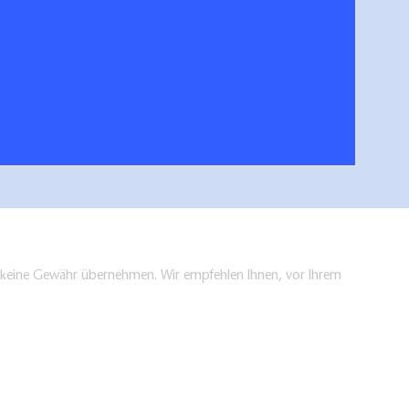
andenburgischen Seenplatte
Urlaubsplaner & Ga
hen/bestellen
en keine Gewähr übernehmen. Wir empfehlen Ihnen, vor Ihrem