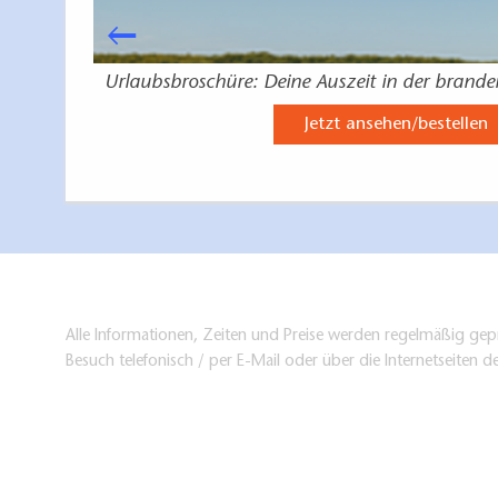
burgische
Urlaubsbroschüre: Deine Auszeit in der brand
Jetzt ansehen/bestellen
Alle Informationen, Zeiten und Preise werden regelmäßig gepr
Besuch telefonisch / per E-Mail oder über die Internetseiten d