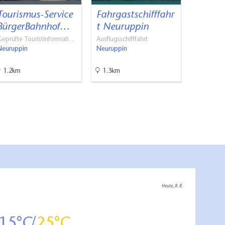
Tourismus-Service
Fahrgastschifffahr
BürgerBahnhof…
t Neuruppin
eprüfte Touristinformati…
Ausflugsschifffahrt
Neuruppin
Neuruppin
1.2km
1.3km
Heute, 8. 8.
15
25