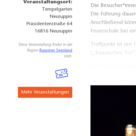
Veranstaltungsort:
Die Besucher*inn
Tempelgarten
Die Führung dauert
Neuruppin
Anschließend könn
Präsidentenstraße 64
Feuerschale bei e
16816
Neuruppin
Treffpunkt ist um
Diese Veranstaltung findet in der
Region
Ruppiner Seenland
(„Maurisches Tor“)
statt.
Eine Voranmeldung
freut sich über ein
Mehr Veranstaltungen