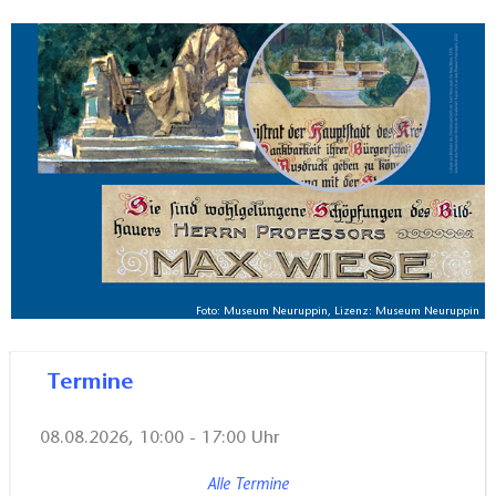
Neuruppin sehr verbunden. In der Ausstellung
anlässlich seines 100. Todestages im Jahr 2025
erinnern Dokumente und Objekte aus der
Museumssammlung sowie Leihgaben an einen
Künstler, der Neuruppin zu Beginn des 20.
Jahrhunderts mitgestaltete. Die Ausstellung entstand
in Kooperation des Museums mit der Karl-Friedrich-
Schinkel-Gesellschaft e.V.
Foto: Museum Neuruppin, Lizenz: Museum Neuruppin
Termine
08.08.2026, 10:00 - 17:00 Uhr
Alle Termine