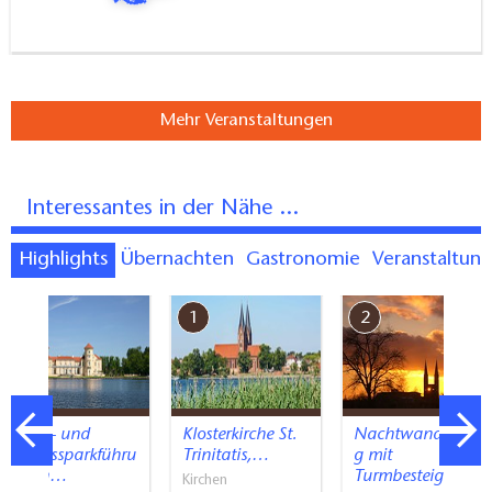
Mehr Veranstaltungen
Interessantes in der Nähe ...
Highlights
Übernachten
Gastronomie
Veranstaltun
7
1
2
Stadt- und
Klosterkirche St.
Nachtwanderun
Schlossparkführu
Trinitatis,…
g mit
ng in…
Turmbesteigung
Kirchen