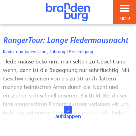
MENÜ
RangerTour: Lange Fledermausnacht
Kinder und Jugendliche , Führung / Besichtigung
Fledermäuse bekommt man selten zu Gesicht und
wenn, dann ist die Begegnung nur sehr flüchtig. Mit
Geschwindigkeiten von bis zu 50 km/h flattern
manche heimischen Arten durch die Nacht und
entziehen sich schnell unserem Blickfeld. Bei dieser
familiengerechten Fledermaustour verlassen wir uns
nicht nur auf unsere Augen - wir machen die flinken
aufklappen
Tiere mithilfe von Fledermausdetektoren hörbar.
Nebenbei lernen wir einiges über weitere nachtaktive