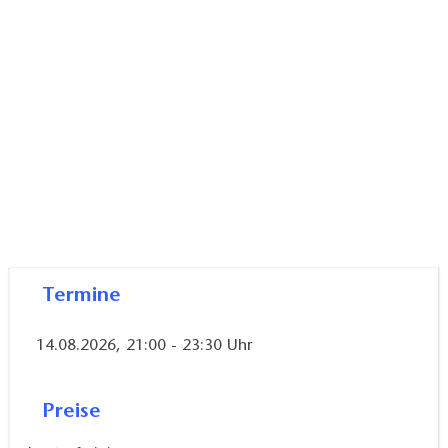
Tiere und vielleicht gruselt es uns auch ein bisschen
auf unserer Nachtwanderung entlang des
Friedensteichs.
Zielgruppe: Familien
Dauer: 2 bis 2,5 Stunden
Gerne Taschenlampe mitbingen. Auf festes
Schuhwerk achten.
Termine
14.08.2026, 21:00 - 23:30 Uhr
Preise