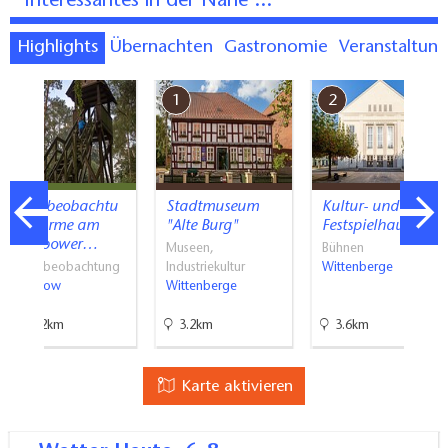
Interessantes in der Nähe ...
Highlights
Übernachten
Gastronomie
Veranstaltun
7
1
2
Vogelbeobachtu
Stadtmuseum
Kultur- und
ngstürme am
"Alte Burg"
Festspielhaus…
Rambower…
Museen,
Bühnen
Vogelbeobachtung
Industriekultur
Wittenberge
Rambow
Wittenberge
22.2km
3.2km
3.6km
Karte aktivieren