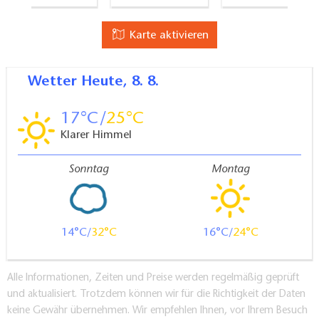
Karte aktivieren
Wetter
Heute, 8. 8.
17
25
Klarer Himmel
Sonntag
Montag
14
32
16
24
Alle Informationen, Zeiten und Preise werden regelmäßig geprüft
und aktualisiert. Trotzdem können wir für die Richtigkeit der Daten
keine Gewähr übernehmen. Wir empfehlen Ihnen, vor Ihrem Besuch