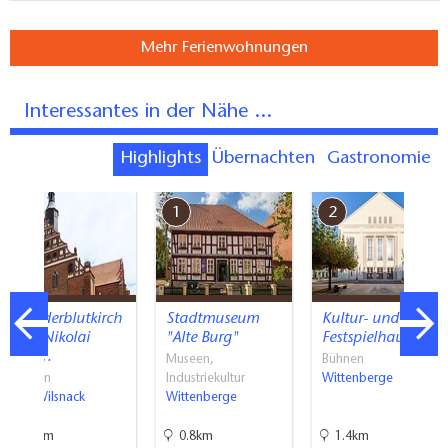
Mehr Ferienwohnungen
Interessantes in der Nähe ...
Highlights
Übernachten
Gastronomie
7
1
2
Wunderblutkirch
Stadtmuseum
Kultur- und
e St. Nikolai
"Alte Burg"
Festspielhaus…
Bad…
Museen,
Bühnen
Kirchen
Industriekultur
Wittenberge
Bad Wilsnack
Wittenberge
23km
0.8km
1.4km